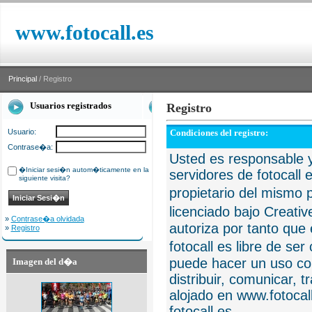
www.fotocall.es
Principal
/ Registro
Usuarios registrados
Registro
Usuario:
Condiciones del registro:
Contrase�a:
Usted es responsable y
�Iniciar sesi�n autom�ticamente en la
servidores de fotocall 
siguiente visita?
propietario del mismo p
licenciado bajo Creat
»
Contrase�a olvidada
autoriza por tanto que 
»
Registro
fotocall es libre de se
puede hacer un uso com
Imagen del d�a
distribuir, comunicar, 
alojado en www.fotocall
fotocall.es.