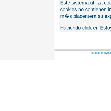
Este sistema utiliza c
cookies no contienen 
m�s placentera su exp
Haciendo click en Esto
fotocall
by
pyme