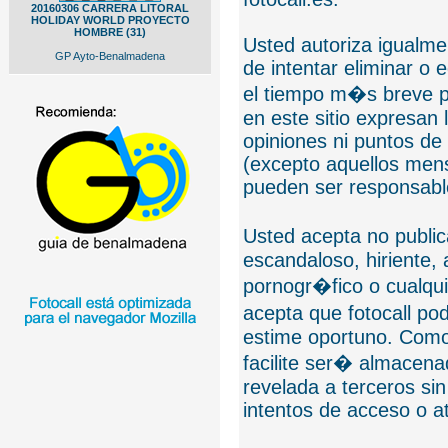
20160306 CARRERA LITORAL
HOLIDAY WORLD PROYECTO
HOMBRE (31)
Usted autoriza igualmen
GP Ayto-Benalmadena
de intentar eliminar o 
el tiempo m�s breve p
en este sitio expresan 
opiniones ni puntos de
(excepto aquellos mens
pueden ser responsable
Usted acepta no public
escandaloso, hiriente,
pornogr�fico o cualquie
acepta que fotocall po
estime oportuno. Como
facilite ser� almacen
revelada a terceros sin
intentos de acceso o 