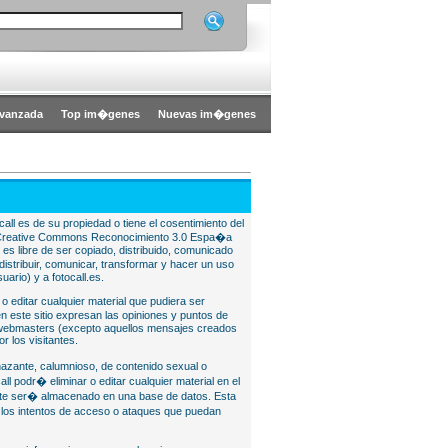
vanzada
Top im�genes
Nuevas im�genes
all es de su propiedad o tiene el cosentimiento del
bajo Creative Commons Reconocimiento 3.0 Espa�a
l es libre de ser copiado, distribuido, comunicado
istribuir, comunicar, transformar y hacer un uso
uario) y a fotocall.es.
 o editar cualquier material que pudiera ser
 este sitio expresan las opiniones y puntos de
o webmasters (excepto aquellos mensajes creados
r los visitantes.
nazante, calumnioso, de contenido sexual o
ll podr� eliminar o editar cualquier material en el
lite ser� almacenado en una base de datos. Esta
e los intentos de acceso o ataques que puedan