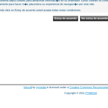
sistema utiliza cookies para almacenar informaci�n en su ordenador. Estos cookies no cont
mente para hacer m�s placentera su experiencia de navegaci�n por este sitio.
ndo click en Estoy de acuerdo usted acepta todas estas condiciones.
fotocall
by
pymedia
is licensed under a
Creative Commons Reconocimie
Copyright © 2011
PYMEDIA