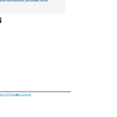
ienen informaciones personales,sirven
nto 3.0 Espa�a License
.