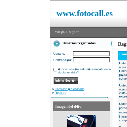
www.fotocall.es
Principal
/ Registro
Usuarios registrados
Reg
Usuario:
Cond
Contrase�a:
Usted
autor
�Iniciar sesi�n autom�ticamente en la
Licen
siguiente visita?
p�bli
comer
Usted
»
Contrase�a olvidada
objec
»
Registro
vista
expre
Usted
Imagen del d�a
porno
momen
infor
compr