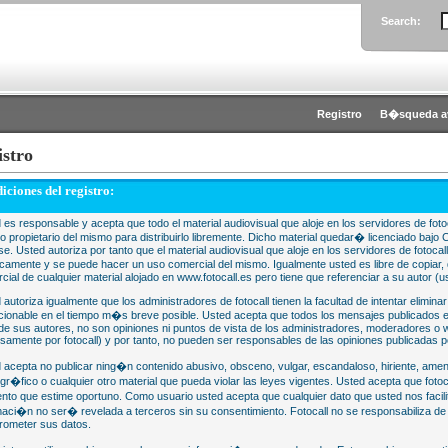
Search:
Registro
B�squeda a
istro
iciones del registro:
 es responsable y acepta que todo el material audiovisual que aloje en los servidores de fotoc
 o propietario del mismo para distribuirlo libremente. Dicho material quedar� licenciado 
se. Usted autoriza por tanto que el material audiovisual que aloje en los servidores de fotocal
camente y se puede hacer un uso comercial del mismo. Igualmente usted es libre de copiar, d
cial de cualquier material alojado en www.fotocall.es pero tiene que referenciar a su autor (us
 autoriza igualmente que los administradores de fotocall tienen la facultad de intentar eliminar
cionable en el tiempo m�s breve posible. Usted acepta que todos los mensajes publicados en
 de sus autores, no son opiniones ni puntos de vista de los administradores, moderadores 
samente por fotocall) y por tanto, no pueden ser responsables de las opiniones publicadas po
 acepta no publicar ning�n contenido abusivo, obsceno, vulgar, escandaloso, hiriente, ame
gr�fico o cualquier otro material que pueda violar las leyes vigentes. Usted acepta que fotoca
to que estime oportuno. Como usuario usted acepta que cualquier dato que usted nos faci
maci�n no ser� revelada a terceros sin su consentimiento. Fotocall no se responsabiliza d
ometer sus datos.