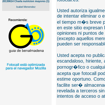
20130614 Charla nutricion mayores (1)
Isabel Menendez
Usted autoriza igualmen
de intentar eliminar o 
el tiempo m�s breve p
en este sitio expresan 
opiniones ni puntos de
(excepto aquellos mens
pueden ser responsable
Usted acepta no public
escandaloso, hiriente,
pornogr�fico o cualquie
acepta que fotocall po
estime oportuno. Como
facilite ser� almacen
revelada a terceros sin
intentos de acceso o 