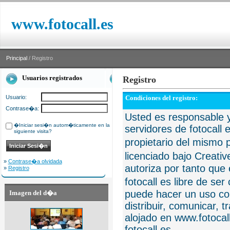
www.fotocall.es
Principal
/ Registro
Usuarios registrados
Registro
Usuario:
Condiciones del registro:
Contrase�a:
Usted es responsable y
�Iniciar sesi�n autom�ticamente en la
servidores de fotocall 
siguiente visita?
propietario del mismo p
licenciado bajo Creat
»
Contrase�a olvidada
autoriza por tanto que 
»
Registro
fotocall es libre de se
puede hacer un uso com
Imagen del d�a
distribuir, comunicar, 
alojado en www.fotocall
fotocall.es.