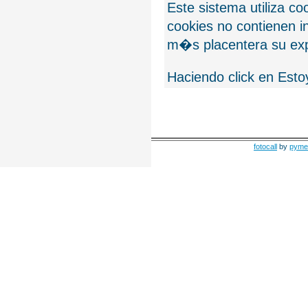
Este sistema utiliza c
cookies no contienen 
m�s placentera su exp
Haciendo click en Esto
fotocall
by
pyme