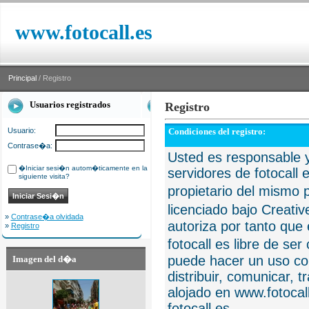
www.fotocall.es
Principal
/ Registro
Usuarios registrados
Registro
Usuario:
Condiciones del registro:
Contrase�a:
Usted es responsable y
�Iniciar sesi�n autom�ticamente en la
servidores de fotocall 
siguiente visita?
propietario del mismo p
licenciado bajo Creat
»
Contrase�a olvidada
autoriza por tanto que 
»
Registro
fotocall es libre de se
puede hacer un uso com
Imagen del d�a
distribuir, comunicar, 
alojado en www.fotocall
fotocall.es.