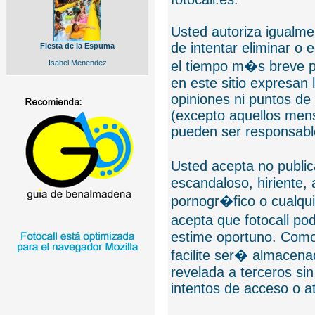
Usted autoriza igualmen
de intentar eliminar o 
Fiesta de la Espuma
Isabel Menendez
el tiempo m�s breve p
en este sitio expresan 
opiniones ni puntos de
(excepto aquellos mens
pueden ser responsable
Usted acepta no public
escandaloso, hiriente,
pornogr�fico o cualquie
acepta que fotocall po
estime oportuno. Como
facilite ser� almacen
revelada a terceros sin
intentos de acceso o 