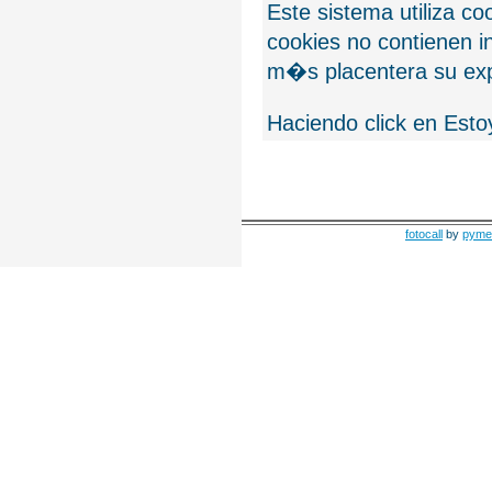
Este sistema utiliza c
cookies no contienen 
m�s placentera su exp
Haciendo click en Esto
fotocall
by
pyme