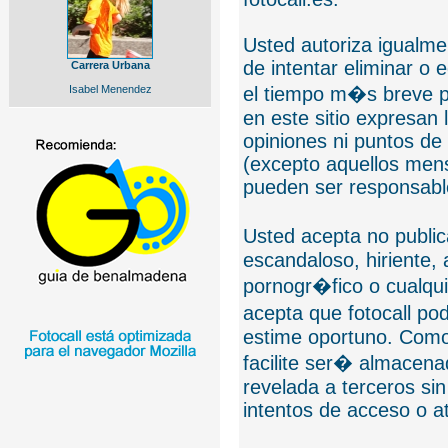
Usted autoriza igualmen
de intentar eliminar o 
Carrera Urbana
Isabel Menendez
el tiempo m�s breve p
en este sitio expresan 
opiniones ni puntos de
(excepto aquellos mens
pueden ser responsable
Usted acepta no public
escandaloso, hiriente,
pornogr�fico o cualquie
acepta que fotocall po
estime oportuno. Como
facilite ser� almacen
revelada a terceros sin
intentos de acceso o 