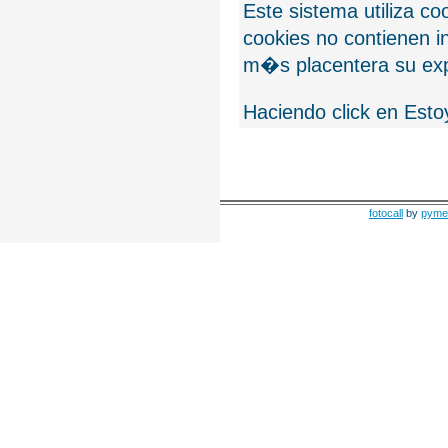
Este sistema utiliza c
cookies no contienen 
m�s placentera su exp
Haciendo click en Esto
fotocall
by
pyme