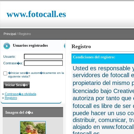
www.fotocall.es
Principal
/ Registro
Usuarios registrados
Registro
Usuario:
Condiciones del registro:
Contrase�a:
Usted es responsable y
�Iniciar sesi�n autom�ticamente en la
servidores de fotocall 
siguiente visita?
propietario del mismo p
licenciado bajo Creat
»
Contrase�a olvidada
autoriza por tanto que 
»
Registro
fotocall es libre de se
puede hacer un uso com
Imagen del d�a
distribuir, comunicar, 
alojado en www.fotocall
fotocall.es.