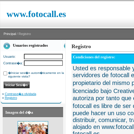
www.fotocall.es
Principal
/ Registro
Usuarios registrados
Registro
Usuario:
Condiciones del registro:
Contrase�a:
Usted es responsable y
�Iniciar sesi�n autom�ticamente en la
servidores de fotocall 
siguiente visita?
propietario del mismo p
licenciado bajo Creat
»
Contrase�a olvidada
autoriza por tanto que 
»
Registro
fotocall es libre de se
puede hacer un uso com
Imagen del d�a
distribuir, comunicar, 
alojado en www.fotocall
fotocall.es.