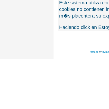
Este sistema utiliza c
cookies no contienen 
m�s placentera su exp
Haciendo click en Esto
fotocall
by
pyme