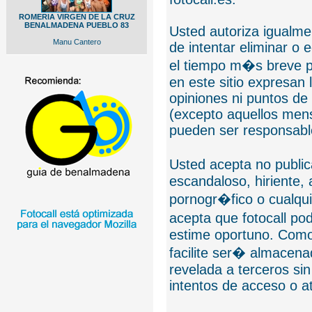
ROMERIA VIRGEN DE LA CRUZ
BENALMADENA PUEBLO 83
Usted autoriza igualmen
Manu Cantero
de intentar eliminar o 
el tiempo m�s breve p
en este sitio expresan 
opiniones ni puntos de
(excepto aquellos mens
pueden ser responsable
Usted acepta no public
escandaloso, hiriente,
pornogr�fico o cualquie
acepta que fotocall po
estime oportuno. Como
facilite ser� almacen
revelada a terceros sin
intentos de acceso o 