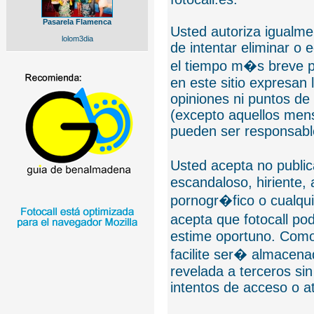
Pasarela Flamenca
Usted autoriza igualmen
lolom3dia
de intentar eliminar o 
el tiempo m�s breve p
en este sitio expresan 
opiniones ni puntos de
(excepto aquellos mens
pueden ser responsable
Usted acepta no public
escandaloso, hiriente,
pornogr�fico o cualquie
acepta que fotocall po
estime oportuno. Como
facilite ser� almacen
revelada a terceros sin
intentos de acceso o 