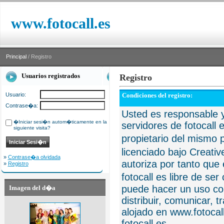
www.fotocall.es
Principal
/ Registro
Usuarios registrados
Registro
Usuario:
Condiciones del registro:
Contrase�a:
Usted es responsable y
�Iniciar sesi�n autom�ticamente en la
servidores de fotocall 
siguiente visita?
propietario del mismo p
licenciado bajo Creat
»
Contrase�a olvidada
autoriza por tanto que 
»
Registro
fotocall es libre de se
puede hacer un uso com
Imagen del d�a
distribuir, comunicar, 
alojado en www.fotocall
fotocall.es.