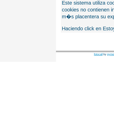
Este sistema utiliza c
cookies no contienen 
m�s placentera su exp
Haciendo click en Esto
fotocall
by
pyme