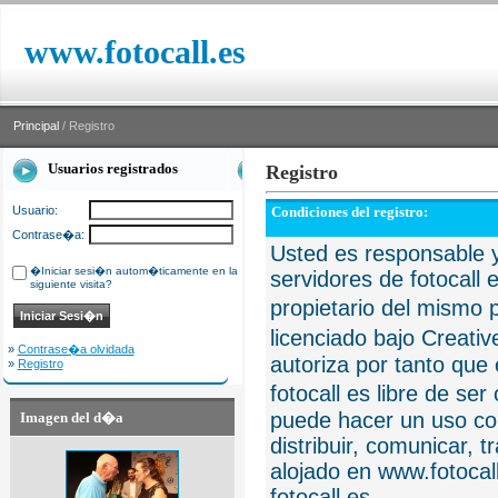
www.fotocall.es
Principal
/ Registro
Usuarios registrados
Registro
Usuario:
Condiciones del registro:
Contrase�a:
Usted es responsable y
�Iniciar sesi�n autom�ticamente en la
servidores de fotocall 
siguiente visita?
propietario del mismo p
licenciado bajo Creat
»
Contrase�a olvidada
autoriza por tanto que 
»
Registro
fotocall es libre de se
puede hacer un uso com
Imagen del d�a
distribuir, comunicar, 
alojado en www.fotocall
fotocall.es.