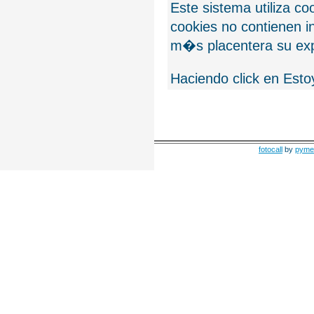
Este sistema utiliza c
cookies no contienen 
m�s placentera su exp
Haciendo click en Esto
fotocall
by
pyme