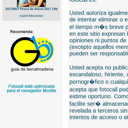
20170827 Pesca de Altura 2017 (39)
Usted autoriza igualmen
Isabel Menendez
de intentar eliminar o 
el tiempo m�s breve p
en este sitio expresan 
opiniones ni puntos de
(excepto aquellos mens
pueden ser responsable
Usted acepta no public
escandaloso, hiriente,
pornogr�fico o cualquie
acepta que fotocall po
estime oportuno. Como
facilite ser� almacen
revelada a terceros sin
intentos de acceso o 