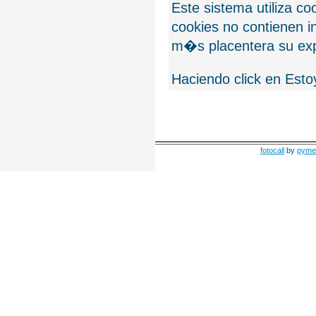
Este sistema utiliza c
cookies no contienen 
m�s placentera su exp
Haciendo click en Esto
fotocall
by
pyme