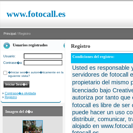
www.fotocall.es
Principal
/ Registro
Usuarios registrados
Registro
Usuario:
Condiciones del registro:
Contrase�a:
Usted es responsable y
�Iniciar sesi�n autom�ticamente en la
servidores de fotocall 
siguiente visita?
propietario del mismo p
licenciado bajo Creat
»
Contrase�a olvidada
autoriza por tanto que 
»
Registro
fotocall es libre de se
puede hacer un uso com
Imagen del d�a
distribuir, comunicar, 
alojado en www.fotocall
fotocall.es.