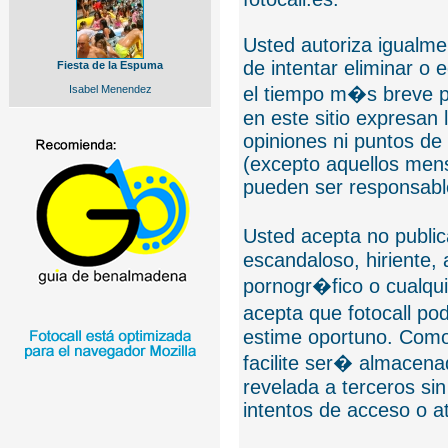
Usted autoriza igualmen
de intentar eliminar o 
Fiesta de la Espuma
Isabel Menendez
el tiempo m�s breve p
en este sitio expresan 
opiniones ni puntos de
(excepto aquellos mens
pueden ser responsable
Usted acepta no public
escandaloso, hiriente,
pornogr�fico o cualquie
acepta que fotocall po
estime oportuno. Como
facilite ser� almacen
revelada a terceros sin
intentos de acceso o 