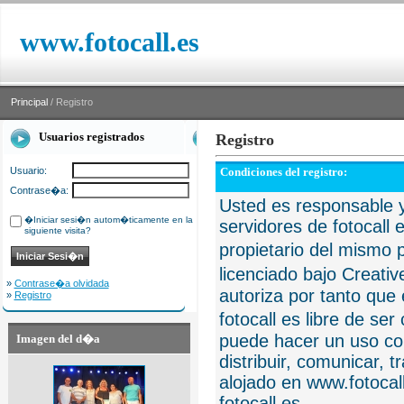
www.fotocall.es
Principal
/ Registro
Usuarios registrados
Registro
Usuario:
Condiciones del registro:
Contrase�a:
Usted es responsable y
�Iniciar sesi�n autom�ticamente en la
servidores de fotocall 
siguiente visita?
propietario del mismo p
licenciado bajo Creat
»
Contrase�a olvidada
autoriza por tanto que 
»
Registro
fotocall es libre de se
puede hacer un uso com
Imagen del d�a
distribuir, comunicar, 
alojado en www.fotocall
fotocall.es.