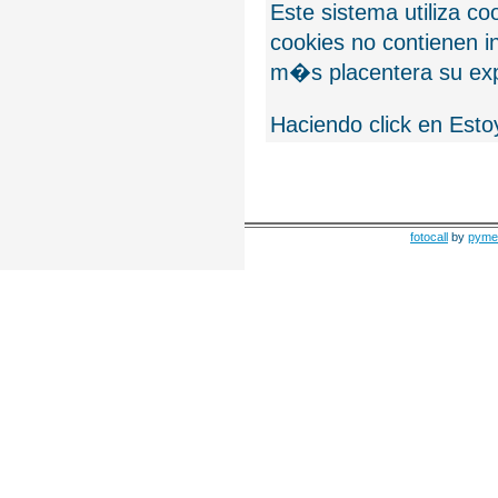
Este sistema utiliza c
cookies no contienen 
m�s placentera su exp
Haciendo click en Esto
fotocall
by
pyme