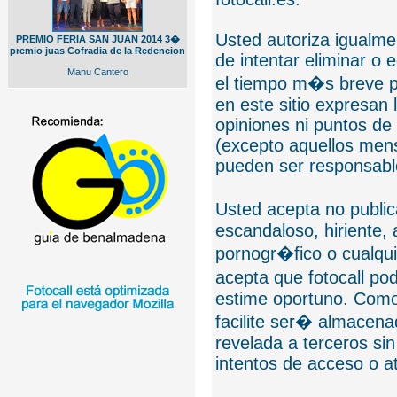
Usted autoriza igualmen
PREMIO FERIA SAN JUAN 2014 3�
premio juas Cofradia de la Redencion
de intentar eliminar o 
Manu Cantero
el tiempo m�s breve p
en este sitio expresan 
opiniones ni puntos de
(excepto aquellos mens
pueden ser responsable
Usted acepta no public
escandaloso, hiriente,
pornogr�fico o cualquie
acepta que fotocall po
estime oportuno. Como
facilite ser� almacen
revelada a terceros sin
intentos de acceso o 