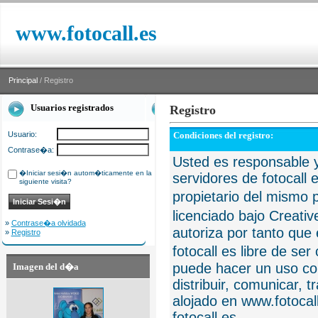
www.fotocall.es
Principal
/ Registro
Usuarios registrados
Registro
Usuario:
Condiciones del registro:
Contrase�a:
Usted es responsable y
�Iniciar sesi�n autom�ticamente en la
servidores de fotocall 
siguiente visita?
propietario del mismo p
licenciado bajo Creat
»
Contrase�a olvidada
autoriza por tanto que 
»
Registro
fotocall es libre de se
puede hacer un uso com
Imagen del d�a
distribuir, comunicar, 
alojado en www.fotocall
fotocall.es.