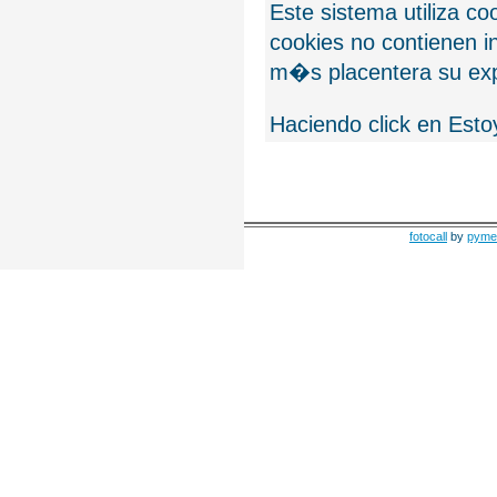
Este sistema utiliza c
cookies no contienen 
m�s placentera su exp
Haciendo click en Esto
fotocall
by
pyme