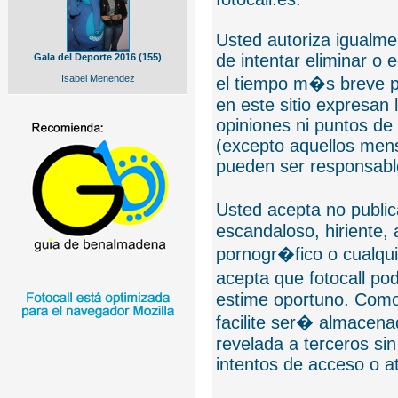
Usted autoriza igualmen
de intentar eliminar o 
Gala del Deporte 2016 (155)
Isabel Menendez
el tiempo m�s breve p
en este sitio expresan 
opiniones ni puntos de
(excepto aquellos mens
pueden ser responsable
Usted acepta no public
escandaloso, hiriente,
pornogr�fico o cualquie
acepta que fotocall po
estime oportuno. Como
facilite ser� almacen
revelada a terceros sin
intentos de acceso o 