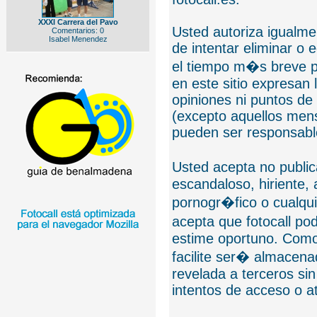
XXXI Carrera del Pavo
Usted autoriza igualmen
Comentarios: 0
Isabel Menendez
de intentar eliminar o 
el tiempo m�s breve p
en este sitio expresan 
opiniones ni puntos de
(excepto aquellos mens
pueden ser responsable
Usted acepta no public
escandaloso, hiriente,
pornogr�fico o cualquie
acepta que fotocall po
estime oportuno. Como
facilite ser� almacen
revelada a terceros sin
intentos de acceso o 