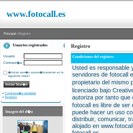
www.fotocall.es
Principal
/ Registro
Usuarios registrados
Registro
Usuario:
Condiciones del registro:
Contrase�a:
Usted es responsable y
�Iniciar sesi�n autom�ticamente en la
servidores de fotocall 
siguiente visita?
propietario del mismo p
licenciado bajo Creat
»
Contrase�a olvidada
autoriza por tanto que 
»
Registro
fotocall es libre de se
puede hacer un uso com
Imagen del d�a
distribuir, comunicar, 
alojado en www.fotocall
fotocall.es.