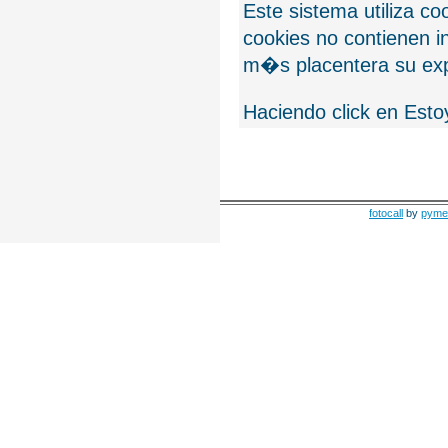
Este sistema utiliza c
cookies no contienen 
m�s placentera su exp
Haciendo click en Esto
fotocall
by
pyme