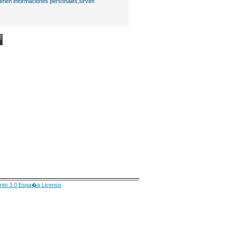
ienen informaciones personales,sirven
nto 3.0 Espa�a License
.