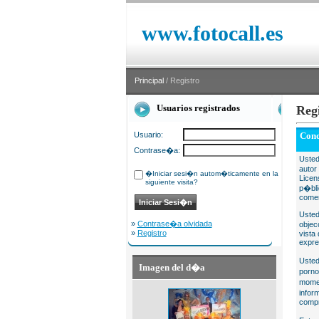
www.fotocall.es
Principal
/ Registro
Usuarios registrados
Reg
Usuario:
Cond
Contrase�a:
Usted
autor
�Iniciar sesi�n autom�ticamente en la
Licen
siguiente visita?
p�bli
comer
Usted
»
Contrase�a olvidada
objec
»
Registro
vista
expre
Usted
Imagen del d�a
porno
momen
infor
compr