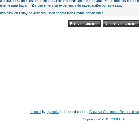
sistema utiliza cookies para almacenar informaci�n en su ordenador. Estos cookies no cont
mente para hacer m�s placentera su experiencia de navegaci�n por este sitio.
ndo click en Estoy de acuerdo usted acepta todas estas condiciones.
fotocall
by
pymedia
is licensed under a
Creative Commons Reconocimie
Copyright © 2011
PYMEDIA