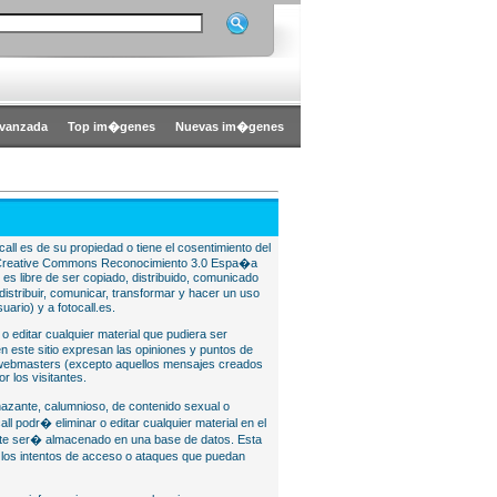
vanzada
Top im�genes
Nuevas im�genes
all es de su propiedad o tiene el cosentimiento del
bajo Creative Commons Reconocimiento 3.0 Espa�a
l es libre de ser copiado, distribuido, comunicado
istribuir, comunicar, transformar y hacer un uso
uario) y a fotocall.es.
 o editar cualquier material que pudiera ser
 este sitio expresan las opiniones y puntos de
o webmasters (excepto aquellos mensajes creados
r los visitantes.
nazante, calumnioso, de contenido sexual o
ll podr� eliminar o editar cualquier material en el
lite ser� almacenado en una base de datos. Esta
e los intentos de acceso o ataques que puedan