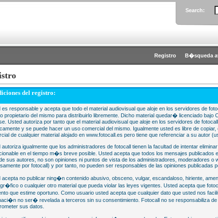
Search:
Registro
B�squeda a
istro
iciones del registro:
 es responsable y acepta que todo el material audiovisual que aloje en los servidores de fotoc
 o propietario del mismo para distribuirlo libremente. Dicho material quedar� licenciado 
se. Usted autoriza por tanto que el material audiovisual que aloje en los servidores de fotocal
camente y se puede hacer un uso comercial del mismo. Igualmente usted es libre de copiar, d
cial de cualquier material alojado en www.fotocall.es pero tiene que referenciar a su autor (us
 autoriza igualmente que los administradores de fotocall tienen la facultad de intentar eliminar
cionable en el tiempo m�s breve posible. Usted acepta que todos los mensajes publicados en
 de sus autores, no son opiniones ni puntos de vista de los administradores, moderadores 
samente por fotocall) y por tanto, no pueden ser responsables de las opiniones publicadas po
 acepta no publicar ning�n contenido abusivo, obsceno, vulgar, escandaloso, hiriente, ame
gr�fico o cualquier otro material que pueda violar las leyes vigentes. Usted acepta que fotoca
to que estime oportuno. Como usuario usted acepta que cualquier dato que usted nos faci
maci�n no ser� revelada a terceros sin su consentimiento. Fotocall no se responsabiliza d
ometer sus datos.