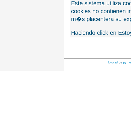
Este sistema utiliza c
cookies no contienen 
m�s placentera su exp
Haciendo click en Esto
fotocall
by
pyme