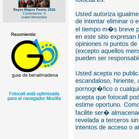
Reyes Magos Puerto 2016
Usted autoriza igualmen
Comentarios: 0
Isabel Menendez
de intentar eliminar o 
el tiempo m�s breve p
en este sitio expresan 
opiniones ni puntos de
(excepto aquellos mens
pueden ser responsable
Usted acepta no public
escandaloso, hiriente,
pornogr�fico o cualquie
acepta que fotocall po
estime oportuno. Como
facilite ser� almacen
revelada a terceros sin
intentos de acceso o 