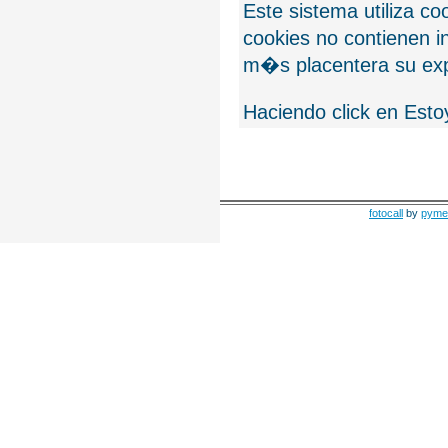
Este sistema utiliza c
cookies no contienen 
m�s placentera su exp
Haciendo click en Esto
fotocall
by
pyme