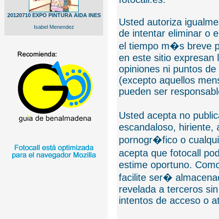
20120710 EXPO PINTURA AIDA INES
Usted autoriza igualmen
Isabel Menendez
de intentar eliminar o 
el tiempo m�s breve p
en este sitio expresan 
opiniones ni puntos de
(excepto aquellos mens
pueden ser responsable
Usted acepta no public
escandaloso, hiriente,
pornogr�fico o cualquie
acepta que fotocall po
estime oportuno. Como
facilite ser� almacen
revelada a terceros sin
intentos de acceso o 