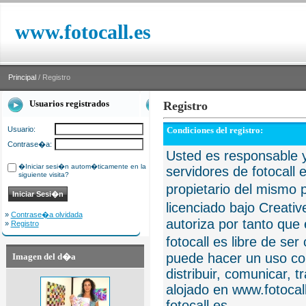
www.fotocall.es
Principal
/ Registro
Usuarios registrados
Registro
Usuario:
Condiciones del registro:
Contrase�a:
Usted es responsable y
�Iniciar sesi�n autom�ticamente en la
servidores de fotocall 
siguiente visita?
propietario del mismo p
licenciado bajo Creat
»
Contrase�a olvidada
autoriza por tanto que 
»
Registro
fotocall es libre de se
puede hacer un uso com
Imagen del d�a
distribuir, comunicar, 
alojado en www.fotocall
fotocall.es.