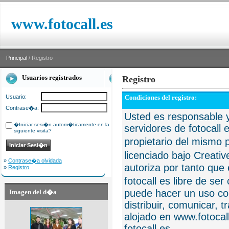
www.fotocall.es
Principal
/ Registro
Usuarios registrados
Registro
Usuario:
Condiciones del registro:
Contrase�a:
Usted es responsable y
�Iniciar sesi�n autom�ticamente en la
servidores de fotocall 
siguiente visita?
propietario del mismo p
licenciado bajo Creat
»
Contrase�a olvidada
autoriza por tanto que 
»
Registro
fotocall es libre de se
puede hacer un uso com
Imagen del d�a
distribuir, comunicar, 
alojado en www.fotocall
fotocall.es.