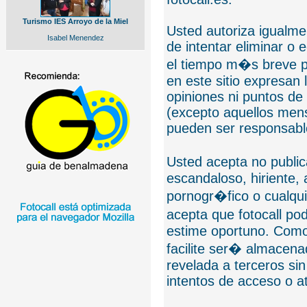
Turismo IES Arroyo de la Miel
Usted autoriza igualmen
Isabel Menendez
de intentar eliminar o 
el tiempo m�s breve p
en este sitio expresan 
opiniones ni puntos de
(excepto aquellos mens
pueden ser responsable
Usted acepta no public
escandaloso, hiriente,
pornogr�fico o cualquie
acepta que fotocall po
estime oportuno. Como
facilite ser� almacen
revelada a terceros sin
intentos de acceso o 