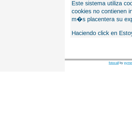
Este sistema utiliza c
cookies no contienen 
m�s placentera su exp
Haciendo click en Esto
fotocall
by
pyme