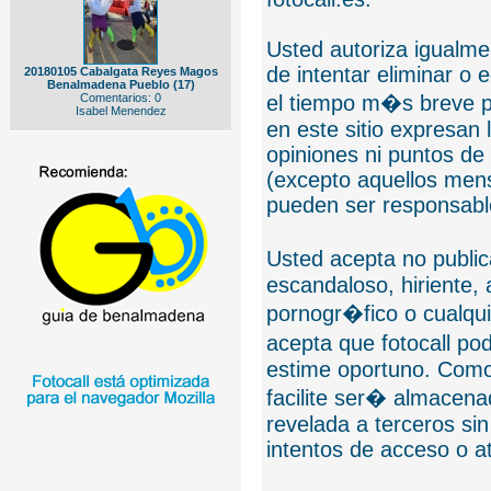
Usted autoriza igualmen
de intentar eliminar o 
20180105 Cabalgata Reyes Magos
Benalmadena Pueblo (17)
Comentarios: 0
el tiempo m�s breve p
Isabel Menendez
en este sitio expresan 
opiniones ni puntos de
(excepto aquellos mens
pueden ser responsable
Usted acepta no public
escandaloso, hiriente,
pornogr�fico o cualquie
acepta que fotocall po
estime oportuno. Como
facilite ser� almacen
revelada a terceros sin
intentos de acceso o 