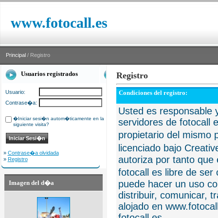
www.fotocall.es
Principal
/ Registro
Usuarios registrados
Registro
Usuario:
Condiciones del registro:
Contrase�a:
Usted es responsable y
�Iniciar sesi�n autom�ticamente en la
servidores de fotocall 
siguiente visita?
propietario del mismo p
licenciado bajo Creat
»
Contrase�a olvidada
autoriza por tanto que 
»
Registro
fotocall es libre de se
puede hacer un uso com
Imagen del d�a
distribuir, comunicar, 
alojado en www.fotocall
fotocall.es.