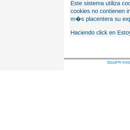
Este sistema utiliza c
cookies no contienen 
m�s placentera su exp
Haciendo click en Esto
fotocall
by
pyme