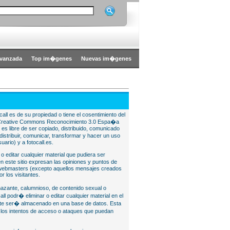
vanzada
Top im�genes
Nuevas im�genes
all es de su propiedad o tiene el cosentimiento del
bajo Creative Commons Reconocimiento 3.0 Espa�a
l es libre de ser copiado, distribuido, comunicado
istribuir, comunicar, transformar y hacer un uso
uario) y a fotocall.es.
 o editar cualquier material que pudiera ser
 este sitio expresan las opiniones y puntos de
o webmasters (excepto aquellos mensajes creados
r los visitantes.
nazante, calumnioso, de contenido sexual o
ll podr� eliminar o editar cualquier material en el
lite ser� almacenado en una base de datos. Esta
e los intentos de acceso o ataques que puedan