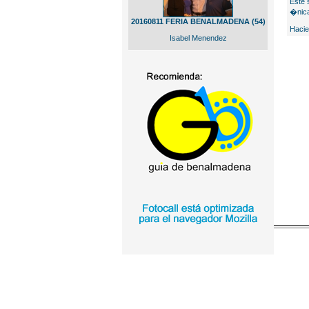
Este 
�nica
20160811 FERIA BENALMADENA (54)
Hacie
Isabel Menendez