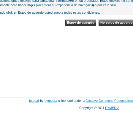
sistema utiliza cookies para almacenar informaci�n en su ordenador. Estos cookies no cont
mente para hacer m�s placentera su experiencia de navegaci�n por este sitio.
ndo click en Estoy de acuerdo usted acepta todas estas condiciones.
fotocall
by
pymedia
is licensed under a
Creative Commons Reconocimie
Copyright © 2011
PYMEDIA