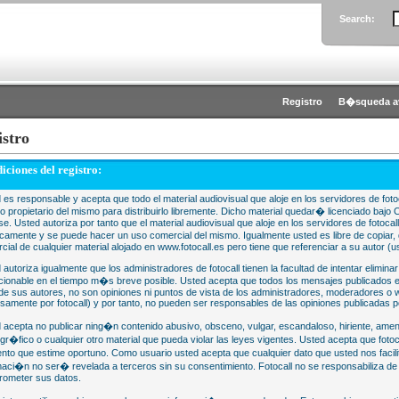
Search:
Registro
B�squeda a
istro
iciones del registro:
 es responsable y acepta que todo el material audiovisual que aloje en los servidores de fotoc
 o propietario del mismo para distribuirlo libremente. Dicho material quedar� licenciado 
se. Usted autoriza por tanto que el material audiovisual que aloje en los servidores de fotocal
camente y se puede hacer un uso comercial del mismo. Igualmente usted es libre de copiar, d
cial de cualquier material alojado en www.fotocall.es pero tiene que referenciar a su autor (us
 autoriza igualmente que los administradores de fotocall tienen la facultad de intentar eliminar
cionable en el tiempo m�s breve posible. Usted acepta que todos los mensajes publicados en
 de sus autores, no son opiniones ni puntos de vista de los administradores, moderadores 
samente por fotocall) y por tanto, no pueden ser responsables de las opiniones publicadas po
 acepta no publicar ning�n contenido abusivo, obsceno, vulgar, escandaloso, hiriente, ame
gr�fico o cualquier otro material que pueda violar las leyes vigentes. Usted acepta que fotoca
to que estime oportuno. Como usuario usted acepta que cualquier dato que usted nos faci
maci�n no ser� revelada a terceros sin su consentimiento. Fotocall no se responsabiliza d
ometer sus datos.