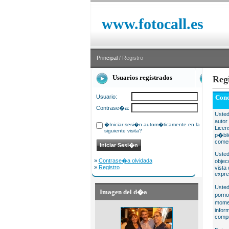
www.fotocall.es
Principal
/ Registro
Usuarios registrados
Reg
Usuario:
Cond
Contrase�a:
Usted
autor
�Iniciar sesi�n autom�ticamente en la
Licen
siguiente visita?
p�bli
comer
Usted
»
Contrase�a olvidada
objec
»
Registro
vista
expre
Usted
Imagen del d�a
porno
momen
infor
compr