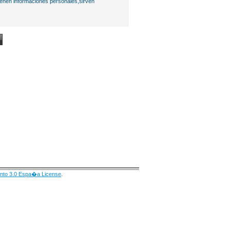
ienen informaciones personales,sirven
nto 3.0 Espa�a License
.