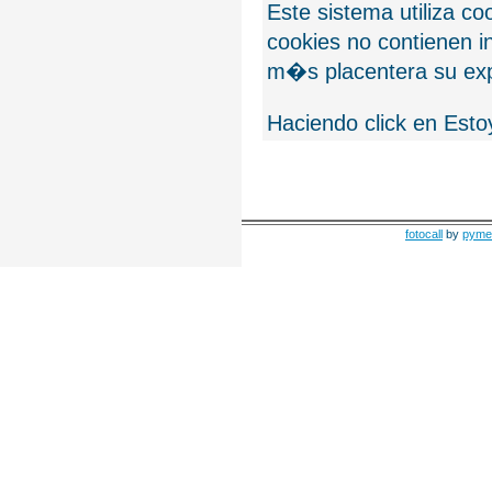
Este sistema utiliza c
cookies no contienen 
m�s placentera su exp
Haciendo click en Esto
fotocall
by
pyme