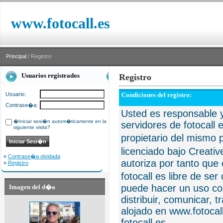
www.fotocall.es
Principal
/ Registro
Usuarios registrados
Registro
Usuario:
Condiciones del registro:
Contrase�a:
Usted es responsable y
�Iniciar sesi�n autom�ticamente en la
servidores de fotocall 
siguiente visita?
propietario del mismo p
licenciado bajo Creat
»
Contrase�a olvidada
autoriza por tanto que 
»
Registro
fotocall es libre de se
puede hacer un uso com
Imagen del d�a
distribuir, comunicar, 
alojado en www.fotocall
fotocall.es.