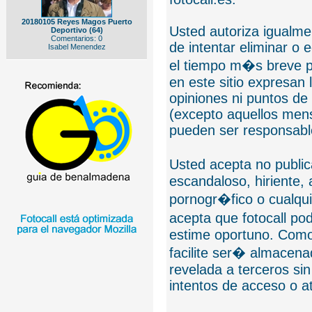
20180105 Reyes Magos Puerto
Usted autoriza igualmen
Deportivo (64)
Comentarios: 0
de intentar eliminar o 
Isabel Menendez
el tiempo m�s breve p
en este sitio expresan 
opiniones ni puntos de
(excepto aquellos mens
pueden ser responsable
Usted acepta no public
escandaloso, hiriente,
pornogr�fico o cualquie
acepta que fotocall po
estime oportuno. Como
facilite ser� almacen
revelada a terceros sin
intentos de acceso o 