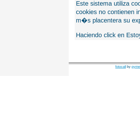
Este sistema utiliza c
cookies no contienen 
m�s placentera su exp
Haciendo click en Esto
fotocall
by
pyme