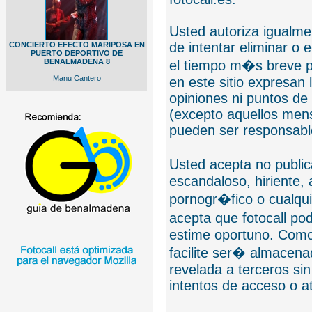
Usted autoriza igualmen
de intentar eliminar o 
CONCIERTO EFECTO MARIPOSA EN
PUERTO DEPORTIVO DE
BENALMADENA 8
el tiempo m�s breve p
Manu Cantero
en este sitio expresan 
opiniones ni puntos de
(excepto aquellos mens
pueden ser responsable
Usted acepta no public
escandaloso, hiriente,
pornogr�fico o cualquie
acepta que fotocall po
estime oportuno. Como
facilite ser� almacen
revelada a terceros sin
intentos de acceso o 