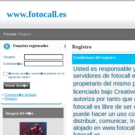
www.fotocall.es
Principal
/ Registro
Usuarios registrados
Registro
Usuario:
Condiciones del registro:
Contrase�a:
Usted es responsable y
�Iniciar sesi�n autom�ticamente en la
servidores de fotocall 
siguiente visita?
propietario del mismo p
licenciado bajo Creat
»
Contrase�a olvidada
autoriza por tanto que 
»
Registro
fotocall es libre de se
puede hacer un uso com
Imagen del d�a
distribuir, comunicar, 
alojado en www.fotocall
fotocall.es.