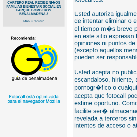
CARTERO REAL RECIBE NI�OS
FAMILIAS BIENESTAR SOCIAL EN
PARQUE BOMBEROS
Usted autoriza igualmen
BENALMADENA 3
de intentar eliminar o 
Manu Cantero
el tiempo m�s breve p
en este sitio expresan 
opiniones ni puntos de
(excepto aquellos mens
pueden ser responsable
Usted acepta no public
escandaloso, hiriente,
pornogr�fico o cualquie
acepta que fotocall po
estime oportuno. Como
facilite ser� almacen
revelada a terceros sin
intentos de acceso o 