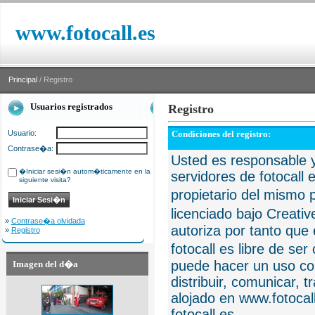
www.fotocall.es
Principal
/ Registro
Usuarios registrados
Registro
Usuario:
Condiciones del registro:
Contrase�a:
Usted es responsable y
�Iniciar sesi�n autom�ticamente en la
servidores de fotocall 
siguiente visita?
propietario del mismo p
licenciado bajo Creat
»
Contrase�a olvidada
autoriza por tanto que 
»
Registro
fotocall es libre de se
puede hacer un uso com
Imagen del d�a
distribuir, comunicar, 
alojado en www.fotocall
fotocall.es.