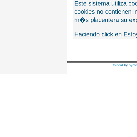
Este sistema utiliza c
cookies no contienen 
m�s placentera su exp
Haciendo click en Esto
fotocall
by
pyme