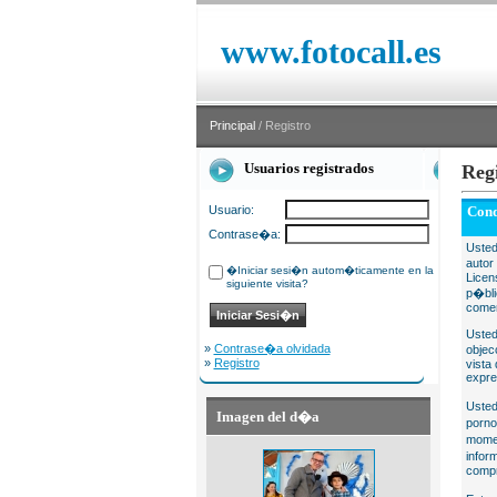
www.fotocall.es
Principal
/ Registro
Usuarios registrados
Reg
Usuario:
Cond
Contrase�a:
Usted
autor
�Iniciar sesi�n autom�ticamente en la
Licen
siguiente visita?
p�bli
comer
Usted
»
Contrase�a olvidada
objec
»
Registro
vista
expre
Usted
Imagen del d�a
porno
momen
infor
compr