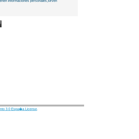
ienen informaciones personales,sirven
nto 3.0 Espa�a License
.