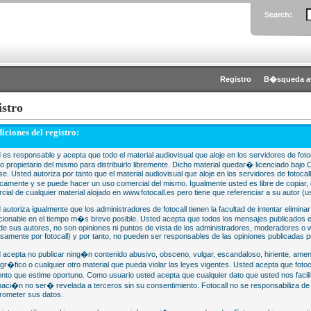
Search:
Registro
B�squeda a
istro
iciones del registro:
 es responsable y acepta que todo el material audiovisual que aloje en los servidores de fotoc
 o propietario del mismo para distribuirlo libremente. Dicho material quedar� licenciado 
se. Usted autoriza por tanto que el material audiovisual que aloje en los servidores de fotocal
camente y se puede hacer un uso comercial del mismo. Igualmente usted es libre de copiar, d
cial de cualquier material alojado en www.fotocall.es pero tiene que referenciar a su autor (us
 autoriza igualmente que los administradores de fotocall tienen la facultad de intentar eliminar
cionable en el tiempo m�s breve posible. Usted acepta que todos los mensajes publicados en
 de sus autores, no son opiniones ni puntos de vista de los administradores, moderadores 
samente por fotocall) y por tanto, no pueden ser responsables de las opiniones publicadas po
 acepta no publicar ning�n contenido abusivo, obsceno, vulgar, escandaloso, hiriente, ame
gr�fico o cualquier otro material que pueda violar las leyes vigentes. Usted acepta que fotoca
to que estime oportuno. Como usuario usted acepta que cualquier dato que usted nos faci
maci�n no ser� revelada a terceros sin su consentimiento. Fotocall no se responsabiliza d
ometer sus datos.