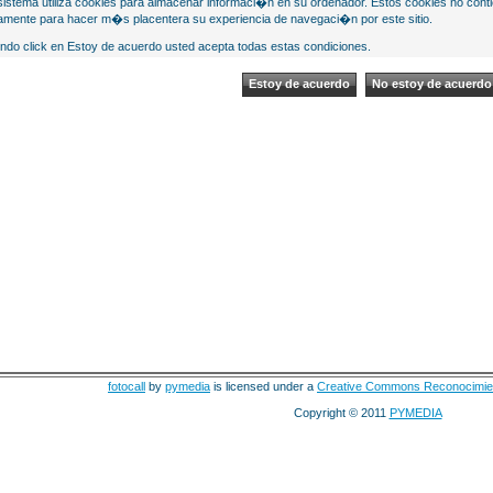
sistema utiliza cookies para almacenar informaci�n en su ordenador. Estos cookies no cont
mente para hacer m�s placentera su experiencia de navegaci�n por este sitio.
ndo click en Estoy de acuerdo usted acepta todas estas condiciones.
fotocall
by
pymedia
is licensed under a
Creative Commons Reconocimie
Copyright © 2011
PYMEDIA