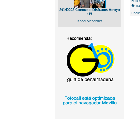
Este 
�nica
20140222 Concurso Disfraces Arroyo
Hacie
(9)
Isabel Menendez