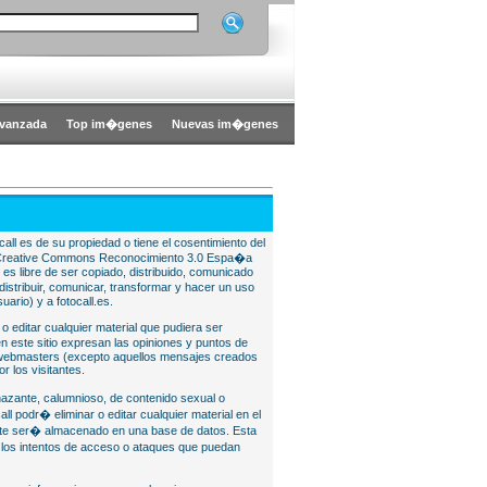
vanzada
Top im�genes
Nuevas im�genes
all es de su propiedad o tiene el cosentimiento del
bajo Creative Commons Reconocimiento 3.0 Espa�a
l es libre de ser copiado, distribuido, comunicado
istribuir, comunicar, transformar y hacer un uso
uario) y a fotocall.es.
 o editar cualquier material que pudiera ser
 este sitio expresan las opiniones y puntos de
o webmasters (excepto aquellos mensajes creados
r los visitantes.
nazante, calumnioso, de contenido sexual o
ll podr� eliminar o editar cualquier material en el
lite ser� almacenado en una base de datos. Esta
e los intentos de acceso o ataques que puedan