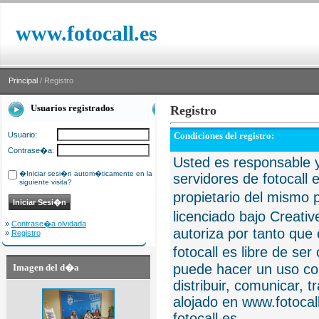
www.fotocall.es
Principal
/ Registro
Usuarios registrados
Registro
Usuario:
Condiciones del registro:
Contrase�a:
Usted es responsable y
�Iniciar sesi�n autom�ticamente en la
servidores de fotocall 
siguiente visita?
propietario del mismo p
licenciado bajo Creat
»
Contrase�a olvidada
autoriza por tanto que 
»
Registro
fotocall es libre de se
puede hacer un uso com
Imagen del d�a
distribuir, comunicar, 
alojado en www.fotocall
fotocall.es.