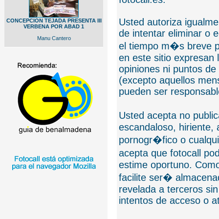
Usted autoriza igualmen
CONCEPCION TEJADA PRESENTA III
VERBENA POR ABAD 1
de intentar eliminar o 
Manu Cantero
el tiempo m�s breve p
en este sitio expresan 
opiniones ni puntos de
(excepto aquellos mens
pueden ser responsable
Usted acepta no public
escandaloso, hiriente,
pornogr�fico o cualquie
acepta que fotocall po
estime oportuno. Como
facilite ser� almacen
revelada a terceros sin
intentos de acceso o 