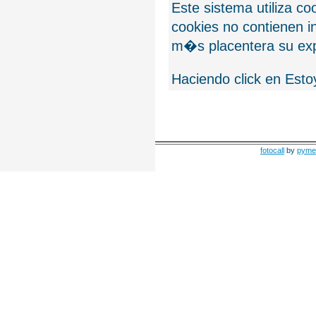
Este sistema utiliza c
cookies no contienen 
m�s placentera su exp
Haciendo click en Esto
fotocall
by
pyme