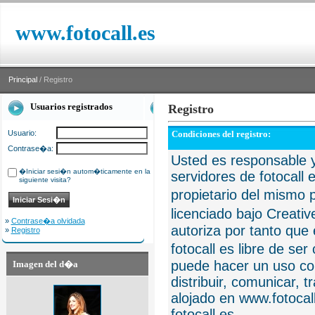
www.fotocall.es
Principal
/ Registro
Usuarios registrados
Registro
Usuario:
Condiciones del registro:
Contrase�a:
Usted es responsable y
�Iniciar sesi�n autom�ticamente en la
servidores de fotocall 
siguiente visita?
propietario del mismo p
licenciado bajo Creat
»
Contrase�a olvidada
autoriza por tanto que 
»
Registro
fotocall es libre de se
puede hacer un uso com
Imagen del d�a
distribuir, comunicar, 
alojado en www.fotocall
fotocall.es.