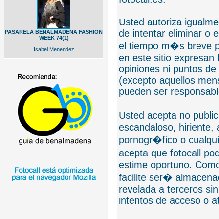
Usted autoriza igualmen
de intentar eliminar o 
PASARELA BENALMADENA FASHION
WEEK 74(1)
el tiempo m�s breve p
Isabel Menendez
en este sitio expresan 
opiniones ni puntos de
(excepto aquellos mens
pueden ser responsable
Usted acepta no public
escandaloso, hiriente,
pornogr�fico o cualquie
acepta que fotocall po
estime oportuno. Como
facilite ser� almacen
revelada a terceros sin
intentos de acceso o 