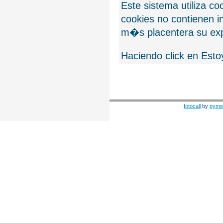
Este sistema utiliza c
cookies no contienen 
m�s placentera su exp
Haciendo click en Esto
fotocall
by
pyme