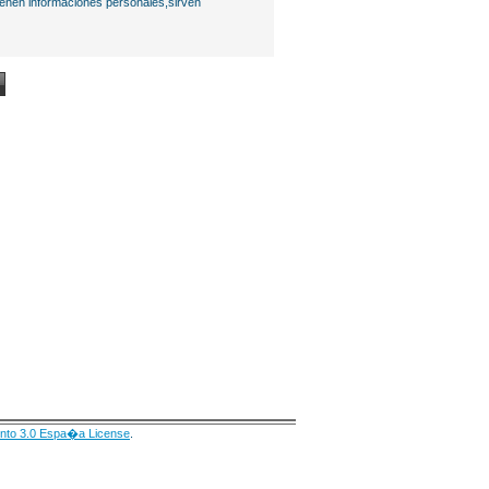
ienen informaciones personales,sirven
nto 3.0 Espa�a License
.