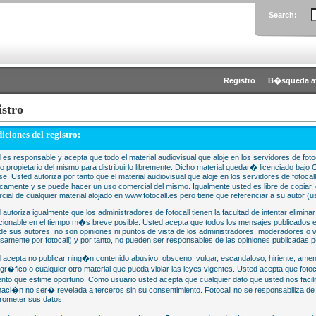
Search:
Registro
B�squeda a
istro
iciones del registro:
 es responsable y acepta que todo el material audiovisual que aloje en los servidores de fotoc
 o propietario del mismo para distribuirlo libremente. Dicho material quedar� licenciado 
se. Usted autoriza por tanto que el material audiovisual que aloje en los servidores de fotocal
camente y se puede hacer un uso comercial del mismo. Igualmente usted es libre de copiar, d
cial de cualquier material alojado en www.fotocall.es pero tiene que referenciar a su autor (us
 autoriza igualmente que los administradores de fotocall tienen la facultad de intentar eliminar
cionable en el tiempo m�s breve posible. Usted acepta que todos los mensajes publicados en
 de sus autores, no son opiniones ni puntos de vista de los administradores, moderadores 
samente por fotocall) y por tanto, no pueden ser responsables de las opiniones publicadas po
 acepta no publicar ning�n contenido abusivo, obsceno, vulgar, escandaloso, hiriente, ame
gr�fico o cualquier otro material que pueda violar las leyes vigentes. Usted acepta que fotoca
to que estime oportuno. Como usuario usted acepta que cualquier dato que usted nos faci
maci�n no ser� revelada a terceros sin su consentimiento. Fotocall no se responsabiliza d
ometer sus datos.