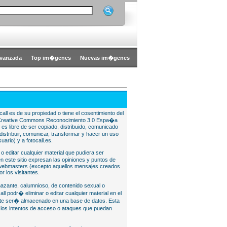
vanzada
Top im�genes
Nuevas im�genes
all es de su propiedad o tiene el cosentimiento del
bajo Creative Commons Reconocimiento 3.0 Espa�a
l es libre de ser copiado, distribuido, comunicado
istribuir, comunicar, transformar y hacer un uso
uario) y a fotocall.es.
 o editar cualquier material que pudiera ser
 este sitio expresan las opiniones y puntos de
o webmasters (excepto aquellos mensajes creados
r los visitantes.
nazante, calumnioso, de contenido sexual o
ll podr� eliminar o editar cualquier material en el
lite ser� almacenado en una base de datos. Esta
e los intentos de acceso o ataques que puedan