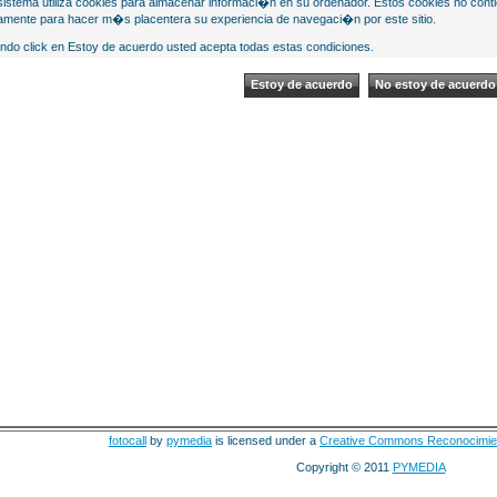
sistema utiliza cookies para almacenar informaci�n en su ordenador. Estos cookies no cont
mente para hacer m�s placentera su experiencia de navegaci�n por este sitio.
ndo click en Estoy de acuerdo usted acepta todas estas condiciones.
fotocall
by
pymedia
is licensed under a
Creative Commons Reconocimie
Copyright © 2011
PYMEDIA