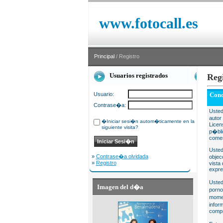
www.fotocall.es
Principal
/ Registro
Usuarios registrados
Reg
Usuario:
Cond
Contrase�a:
Usted
autor
�Iniciar sesi�n autom�ticamente en la
Licen
siguiente visita?
p�bli
comer
Usted
»
Contrase�a olvidada
objec
»
Registro
vista
expre
Usted
Imagen del d�a
porno
momen
infor
compr