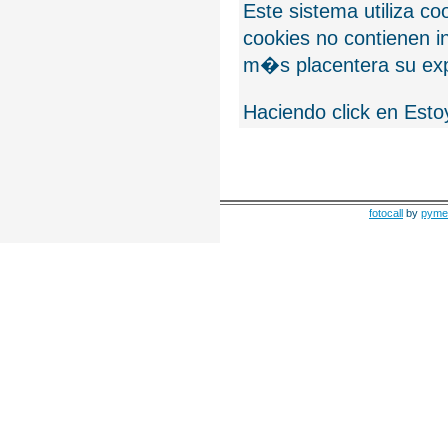
Este sistema utiliza c
cookies no contienen 
m�s placentera su exp
Haciendo click en Esto
fotocall
by
pyme