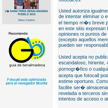
Usted autoriza igualmen
2� DAMA FERIA BENALMADENA
PUEBLO 2015
de intentar eliminar o 
Manu Cantero
el tiempo m�s breve p
en este sitio expresan 
opiniones ni puntos de
(excepto aquellos mens
pueden ser responsable
Usted acepta no public
escandaloso, hiriente,
pornogr�fico o cualquie
acepta que fotocall po
estime oportuno. Como
facilite ser� almacen
revelada a terceros sin
intentos de acceso o 