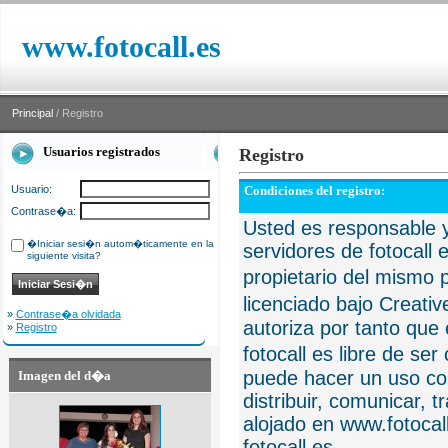
www.fotocall.es
Principal
/ Registro
Usuarios registrados
Registro
Usuario:
Condiciones del registro:
Contrase�a:
Usted es responsable y
�Iniciar sesi�n autom�ticamente en la
servidores de fotocall 
siguiente visita?
propietario del mismo p
licenciado bajo Creat
»
Contrase�a olvidada
autoriza por tanto que 
»
Registro
fotocall es libre de se
puede hacer un uso com
Imagen del d�a
distribuir, comunicar, 
alojado en www.fotocall
fotocall.es.