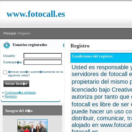
www.fotocall.es
Principal
/ Registro
Usuarios registrados
Registro
Usuario:
Condiciones del registro:
Contrase�a:
Usted es responsable y
�Iniciar sesi�n autom�ticamente en la
servidores de fotocall 
siguiente visita?
propietario del mismo p
licenciado bajo Creat
»
Contrase�a olvidada
autoriza por tanto que 
»
Registro
fotocall es libre de se
puede hacer un uso com
Imagen del d�a
distribuir, comunicar, 
alojado en www.fotocall
fotocall.es.