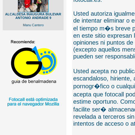
Usted autoriza igualmen
ALCALDESA INAUGURA BULEVAR
ANTONIO ANDRADE 9
de intentar eliminar o 
Manu Cantero
el tiempo m�s breve p
en este sitio expresan 
opiniones ni puntos de
(excepto aquellos mens
pueden ser responsable
Usted acepta no public
escandaloso, hiriente,
pornogr�fico o cualquie
acepta que fotocall po
estime oportuno. Como
facilite ser� almacen
revelada a terceros sin
intentos de acceso o 