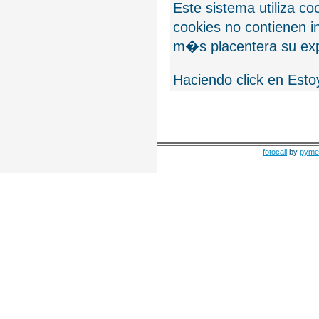
Este sistema utiliza c
cookies no contienen 
m�s placentera su exp
Haciendo click en Esto
fotocall
by
pyme