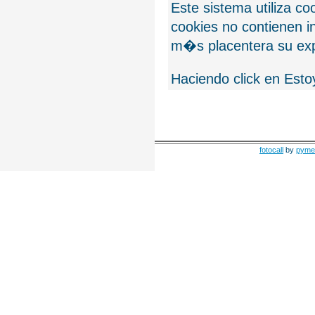
Este sistema utiliza c
cookies no contienen 
m�s placentera su exp
Haciendo click en Esto
fotocall
by
pyme