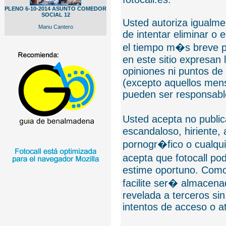
PLENO 6-10-2014 ASUNTO COMEDOR
SOCIAL 12
Usted autoriza igualmen
Manu Cantero
de intentar eliminar o 
el tiempo m�s breve p
en este sitio expresan 
opiniones ni puntos de
(excepto aquellos mens
pueden ser responsable
Usted acepta no public
escandaloso, hiriente,
pornogr�fico o cualquie
acepta que fotocall po
estime oportuno. Como
facilite ser� almacen
revelada a terceros sin
intentos de acceso o 