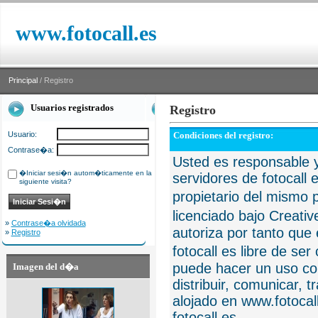
www.fotocall.es
Principal
/ Registro
Usuarios registrados
Registro
Usuario:
Condiciones del registro:
Contrase�a:
Usted es responsable y
�Iniciar sesi�n autom�ticamente en la
servidores de fotocall 
siguiente visita?
propietario del mismo p
licenciado bajo Creat
»
Contrase�a olvidada
autoriza por tanto que 
»
Registro
fotocall es libre de se
puede hacer un uso com
Imagen del d�a
distribuir, comunicar, 
alojado en www.fotocall
fotocall.es.