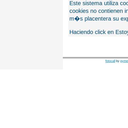
Este sistema utiliza c
cookies no contienen 
m�s placentera su exp
Haciendo click en Esto
fotocall
by
pyme