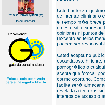
Usted autoriza igualmen
de intentar eliminar o 
20120302 DRAG QUEEN (26)
Isabel Menendez
el tiempo m�s breve p
en este sitio expresan 
opiniones ni puntos de
(excepto aquellos mens
pueden ser responsable
Usted acepta no public
escandaloso, hiriente,
pornogr�fico o cualquie
acepta que fotocall po
estime oportuno. Como
facilite ser� almacen
revelada a terceros sin
intentos de acceso o 