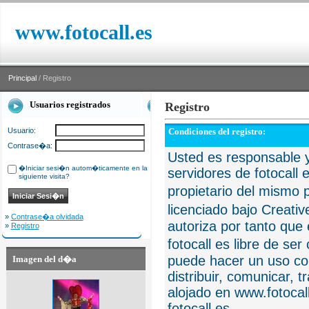
www.fotocall.es
Principal
/ Registro
Usuarios registrados
Registro
Usuario:
Condiciones del registro:
Contrase�a:
Usted es responsable y
�Iniciar sesi�n autom�ticamente en la
servidores de fotocall 
siguiente visita?
propietario del mismo p
licenciado bajo Creat
»
Contrase�a olvidada
autoriza por tanto que 
»
Registro
fotocall es libre de se
puede hacer un uso com
Imagen del d�a
distribuir, comunicar, 
alojado en www.fotocall
fotocall.es.