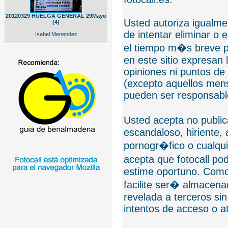
20120329 HUELGA GENERAL 29Mayo
Usted autoriza igualmen
(4)
de intentar eliminar o 
Isabel Menendez
el tiempo m�s breve p
en este sitio expresan 
opiniones ni puntos de
(excepto aquellos mens
pueden ser responsable
Usted acepta no public
escandaloso, hiriente,
pornogr�fico o cualquie
acepta que fotocall po
estime oportuno. Como
facilite ser� almacen
revelada a terceros sin
intentos de acceso o 