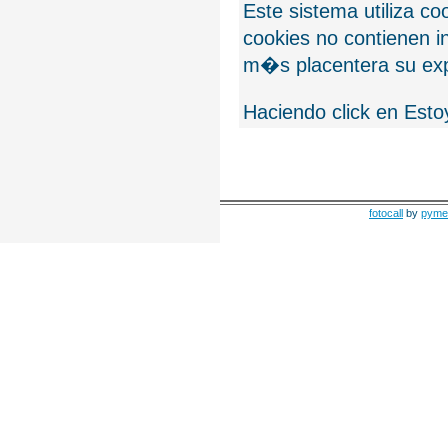
Este sistema utiliza c
cookies no contienen 
m�s placentera su exp
Haciendo click en Esto
fotocall
by
pyme