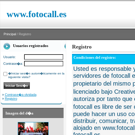
www.fotocall.es
Principal
/ Registro
Usuarios registrados
Registro
Usuario:
Condiciones del registro:
Contrase�a:
Usted es responsable y
�Iniciar sesi�n autom�ticamente en la
servidores de fotocall 
siguiente visita?
propietario del mismo p
licenciado bajo Creat
»
Contrase�a olvidada
autoriza por tanto que 
»
Registro
fotocall es libre de se
puede hacer un uso com
Imagen del d�a
distribuir, comunicar, 
alojado en www.fotocall
fotocall.es.