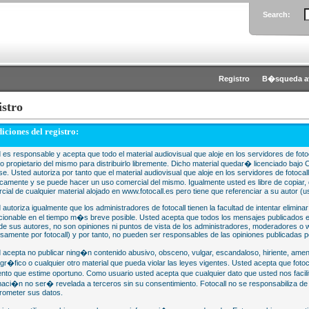
Search:
Registro
B�squeda a
istro
iciones del registro:
 es responsable y acepta que todo el material audiovisual que aloje en los servidores de fotoc
 o propietario del mismo para distribuirlo libremente. Dicho material quedar� licenciado 
se. Usted autoriza por tanto que el material audiovisual que aloje en los servidores de fotocal
camente y se puede hacer un uso comercial del mismo. Igualmente usted es libre de copiar, d
cial de cualquier material alojado en www.fotocall.es pero tiene que referenciar a su autor (us
 autoriza igualmente que los administradores de fotocall tienen la facultad de intentar eliminar
cionable en el tiempo m�s breve posible. Usted acepta que todos los mensajes publicados en
 de sus autores, no son opiniones ni puntos de vista de los administradores, moderadores 
samente por fotocall) y por tanto, no pueden ser responsables de las opiniones publicadas po
 acepta no publicar ning�n contenido abusivo, obsceno, vulgar, escandaloso, hiriente, ame
gr�fico o cualquier otro material que pueda violar las leyes vigentes. Usted acepta que fotoca
to que estime oportuno. Como usuario usted acepta que cualquier dato que usted nos faci
maci�n no ser� revelada a terceros sin su consentimiento. Fotocall no se responsabiliza d
ometer sus datos.