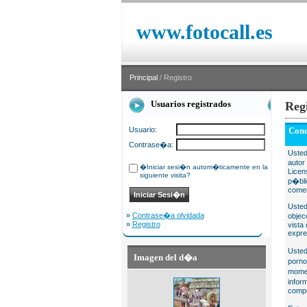
www.fotocall.es
Principal
/ Registro
Usuarios registrados
Reg
Usuario:
Cond
Contrase�a:
Usted
autor
�Iniciar sesi�n autom�ticamente en la
Licen
siguiente visita?
p�bli
comer
Usted
»
Contrase�a olvidada
objec
»
Registro
vista
expre
Usted
Imagen del d�a
porno
momen
infor
compr