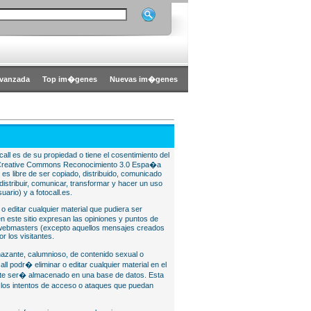
vanzada
Top im�genes
Nuevas im�genes
all es de su propiedad o tiene el cosentimiento del
bajo Creative Commons Reconocimiento 3.0 Espa�a
l es libre de ser copiado, distribuido, comunicado
istribuir, comunicar, transformar y hacer un uso
uario) y a fotocall.es.
 o editar cualquier material que pudiera ser
 este sitio expresan las opiniones y puntos de
o webmasters (excepto aquellos mensajes creados
r los visitantes.
nazante, calumnioso, de contenido sexual o
ll podr� eliminar o editar cualquier material en el
lite ser� almacenado en una base de datos. Esta
e los intentos de acceso o ataques que puedan