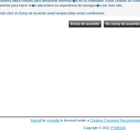
sistema utiliza cookies para almacenar informaci�n en su ordenador. Estos cookies no cont
mente para hacer m�s placentera su experiencia de navegaci�n por este sitio.
ndo click en Estoy de acuerdo usted acepta todas estas condiciones.
fotocall
by
pymedia
is licensed under a
Creative Commons Reconocimie
Copyright © 2011
PYMEDIA