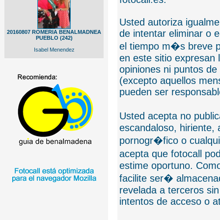
Usted autoriza igualmen
de intentar eliminar o 
20160807 ROMERIA BENALMADNEA
PUEBLO (242)
el tiempo m�s breve p
Isabel Menendez
en este sitio expresan 
opiniones ni puntos de
(excepto aquellos mens
pueden ser responsable
Usted acepta no public
escandaloso, hiriente,
pornogr�fico o cualquie
acepta que fotocall po
estime oportuno. Como
facilite ser� almacen
revelada a terceros sin
intentos de acceso o 