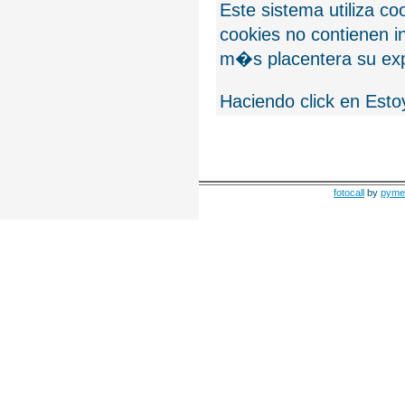
Este sistema utiliza c
cookies no contienen 
m�s placentera su exp
Haciendo click en Esto
fotocall
by
pyme