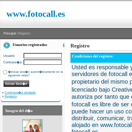
www.fotocall.es
Principal
/ Registro
Usuarios registrados
Registro
Usuario:
Condiciones del registro:
Contrase�a:
Usted es responsable y
�Iniciar sesi�n autom�ticamente en la
servidores de fotocall 
siguiente visita?
propietario del mismo p
licenciado bajo Creat
»
Contrase�a olvidada
autoriza por tanto que 
»
Registro
fotocall es libre de se
puede hacer un uso com
Imagen del d�a
distribuir, comunicar, 
alojado en www.fotocall
fotocall.es.