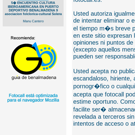
5� ENCUENTRO CULTURA
IBEROAMERICANA EN PUERTO
DEPORTIVO BENALMADENA 9
Usted autoriza igualmen
asociacion folclorica-cultural Solera
de intentar eliminar o 
Manu Cantero
el tiempo m�s breve p
en este sitio expresan 
opiniones ni puntos de
(excepto aquellos mens
pueden ser responsable
Usted acepta no public
escandaloso, hiriente,
pornogr�fico o cualquie
acepta que fotocall po
estime oportuno. Como
facilite ser� almacen
revelada a terceros sin
intentos de acceso o 