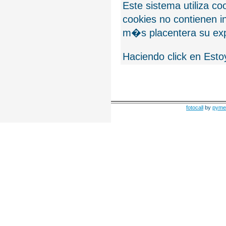
Este sistema utiliza c
cookies no contienen 
m�s placentera su exp
Haciendo click en Esto
fotocall
by
pyme