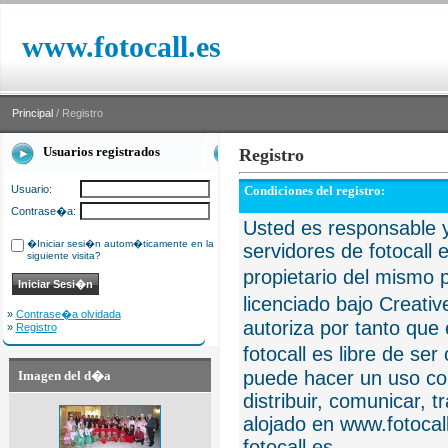
www.fotocall.es
Principal
/ Registro
Usuarios registrados
Registro
Usuario:
Condiciones del registro:
Contrase�a:
Usted es responsable y
�Iniciar sesi�n autom�ticamente en la
servidores de fotocall 
siguiente visita?
propietario del mismo p
licenciado bajo Creat
»
Contrase�a olvidada
autoriza por tanto que 
»
Registro
fotocall es libre de se
puede hacer un uso com
Imagen del d�a
distribuir, comunicar, 
alojado en www.fotocall
fotocall.es.