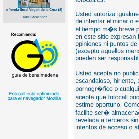
ofrenda floral Virgen de la Cruz (8)
Usted autoriza igualmen
Isabel Menendez
de intentar eliminar o 
el tiempo m�s breve p
en este sitio expresan 
opiniones ni puntos de
(excepto aquellos mens
pueden ser responsable
Usted acepta no public
escandaloso, hiriente,
pornogr�fico o cualquie
acepta que fotocall po
estime oportuno. Como
facilite ser� almacen
revelada a terceros sin
intentos de acceso o 