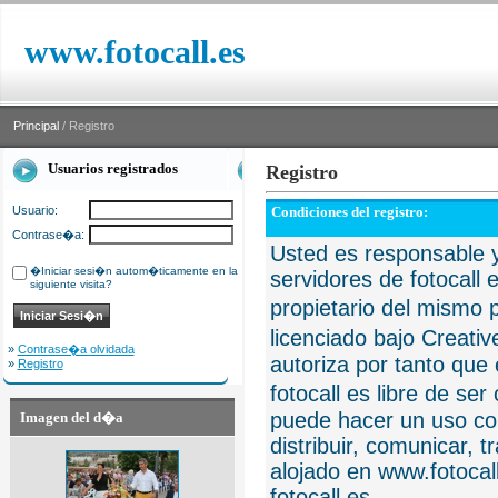
www.fotocall.es
Principal
/ Registro
Usuarios registrados
Registro
Usuario:
Condiciones del registro:
Contrase�a:
Usted es responsable y
�Iniciar sesi�n autom�ticamente en la
servidores de fotocall 
siguiente visita?
propietario del mismo p
licenciado bajo Creat
»
Contrase�a olvidada
autoriza por tanto que 
»
Registro
fotocall es libre de se
puede hacer un uso com
Imagen del d�a
distribuir, comunicar, 
alojado en www.fotocall
fotocall.es.