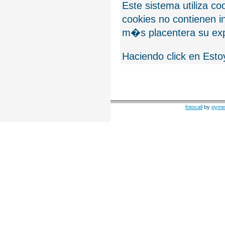
Este sistema utiliza c
cookies no contienen 
m�s placentera su exp
Haciendo click en Esto
fotocall
by
pyme