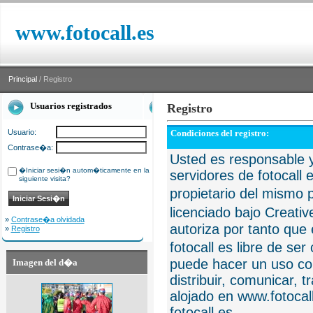
www.fotocall.es
Principal
/ Registro
Usuarios registrados
Registro
Usuario:
Condiciones del registro:
Contrase�a:
Usted es responsable y
�Iniciar sesi�n autom�ticamente en la
servidores de fotocall 
siguiente visita?
propietario del mismo p
licenciado bajo Creat
»
Contrase�a olvidada
autoriza por tanto que 
»
Registro
fotocall es libre de se
puede hacer un uso com
Imagen del d�a
distribuir, comunicar, 
alojado en www.fotocall
fotocall.es.