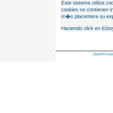
Este sistema utiliza c
cookies no contienen 
m�s placentera su exp
Haciendo click en Esto
fotocall
by
pyme