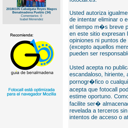
20180105 Cabalgata Reyes Magos
Usted autoriza igualmen
Benalmadena Pueblo (34)
Comentarios: 0
de intentar eliminar o 
Isabel Menendez
el tiempo m�s breve p
en este sitio expresan 
opiniones ni puntos de
(excepto aquellos mens
pueden ser responsable
Usted acepta no public
escandaloso, hiriente,
pornogr�fico o cualquie
acepta que fotocall po
estime oportuno. Como
facilite ser� almacen
revelada a terceros sin
intentos de acceso o 