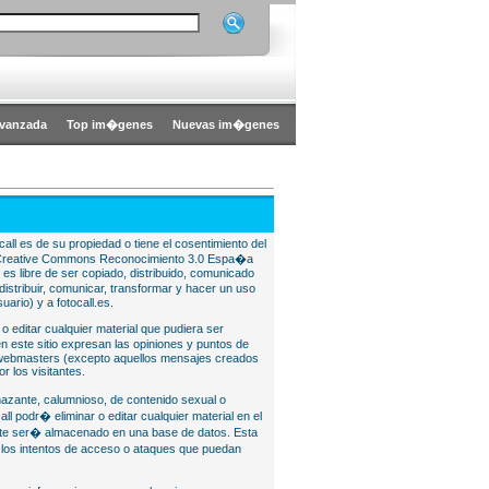
vanzada
Top im�genes
Nuevas im�genes
all es de su propiedad o tiene el cosentimiento del
bajo Creative Commons Reconocimiento 3.0 Espa�a
l es libre de ser copiado, distribuido, comunicado
istribuir, comunicar, transformar y hacer un uso
uario) y a fotocall.es.
 o editar cualquier material que pudiera ser
 este sitio expresan las opiniones y puntos de
o webmasters (excepto aquellos mensajes creados
r los visitantes.
nazante, calumnioso, de contenido sexual o
ll podr� eliminar o editar cualquier material en el
lite ser� almacenado en una base de datos. Esta
e los intentos de acceso o ataques que puedan