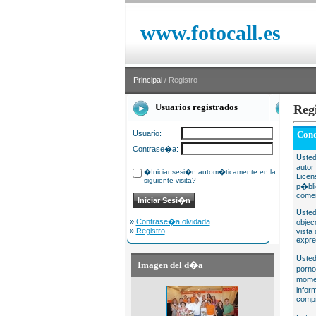
www.fotocall.es
Principal
/ Registro
Usuarios registrados
Reg
Usuario:
Cond
Contrase�a:
Usted
autor
�Iniciar sesi�n autom�ticamente en la
Licen
siguiente visita?
p�bli
comer
Usted
»
Contrase�a olvidada
objec
»
Registro
vista
expre
Usted
Imagen del d�a
porno
momen
infor
compr