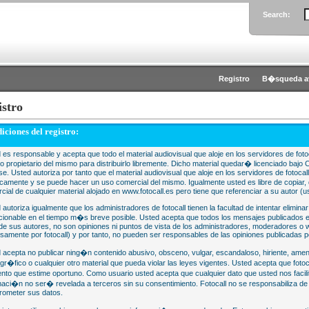
Search:
Registro
B�squeda a
istro
iciones del registro:
 es responsable y acepta que todo el material audiovisual que aloje en los servidores de fotoc
 o propietario del mismo para distribuirlo libremente. Dicho material quedar� licenciado 
se. Usted autoriza por tanto que el material audiovisual que aloje en los servidores de fotocal
camente y se puede hacer un uso comercial del mismo. Igualmente usted es libre de copiar, d
cial de cualquier material alojado en www.fotocall.es pero tiene que referenciar a su autor (us
 autoriza igualmente que los administradores de fotocall tienen la facultad de intentar eliminar
cionable en el tiempo m�s breve posible. Usted acepta que todos los mensajes publicados en
 de sus autores, no son opiniones ni puntos de vista de los administradores, moderadores 
samente por fotocall) y por tanto, no pueden ser responsables de las opiniones publicadas po
 acepta no publicar ning�n contenido abusivo, obsceno, vulgar, escandaloso, hiriente, ame
gr�fico o cualquier otro material que pueda violar las leyes vigentes. Usted acepta que fotoca
to que estime oportuno. Como usuario usted acepta que cualquier dato que usted nos faci
maci�n no ser� revelada a terceros sin su consentimiento. Fotocall no se responsabiliza d
ometer sus datos.