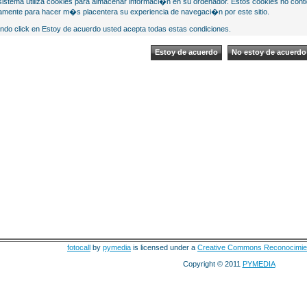
sistema utiliza cookies para almacenar informaci�n en su ordenador. Estos cookies no cont
mente para hacer m�s placentera su experiencia de navegaci�n por este sitio.
ndo click en Estoy de acuerdo usted acepta todas estas condiciones.
fotocall
by
pymedia
is licensed under a
Creative Commons Reconocimie
Copyright © 2011
PYMEDIA