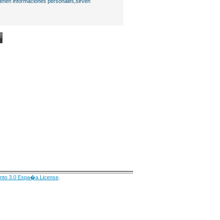
ienen informaciones personales,sirven
nto 3.0 Espa�a License
.