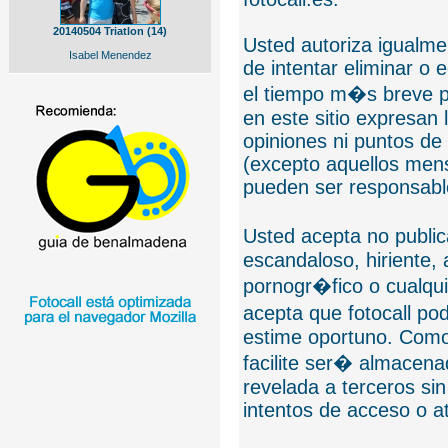
20140504 Triatlon (14)
Usted autoriza igualmen
Isabel Menendez
de intentar eliminar o 
el tiempo m�s breve p
en este sitio expresan 
opiniones ni puntos de
(excepto aquellos mens
pueden ser responsable
Usted acepta no public
escandaloso, hiriente,
pornogr�fico o cualquie
acepta que fotocall po
estime oportuno. Como
facilite ser� almacen
revelada a terceros sin
intentos de acceso o 