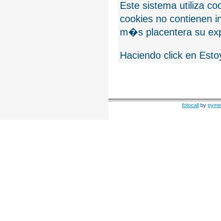
Este sistema utiliza c
cookies no contienen 
m�s placentera su exp
Haciendo click en Esto
fotocall
by
pyme