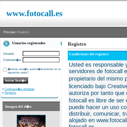
www.fotocall.es
Principal
/ Registro
Usuarios registrados
Registro
Usuario:
Condiciones del registro:
Contrase�a:
Usted es responsable y
�Iniciar sesi�n autom�ticamente en la
servidores de fotocall 
siguiente visita?
propietario del mismo p
licenciado bajo Creat
»
Contrase�a olvidada
autoriza por tanto que 
»
Registro
fotocall es libre de se
puede hacer un uso com
Imagen del d�a
distribuir, comunicar, 
alojado en www.fotocall
fotocall.es.