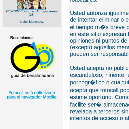
20140227 Concurso Agrupaciones
Usted autoriza igualmen
(28)
de intentar eliminar o 
Isabel Menendez
el tiempo m�s breve p
en este sitio expresan 
opiniones ni puntos de
(excepto aquellos mens
pueden ser responsable
Usted acepta no public
escandaloso, hiriente,
pornogr�fico o cualquie
acepta que fotocall po
estime oportuno. Como
facilite ser� almacen
revelada a terceros sin
intentos de acceso o 