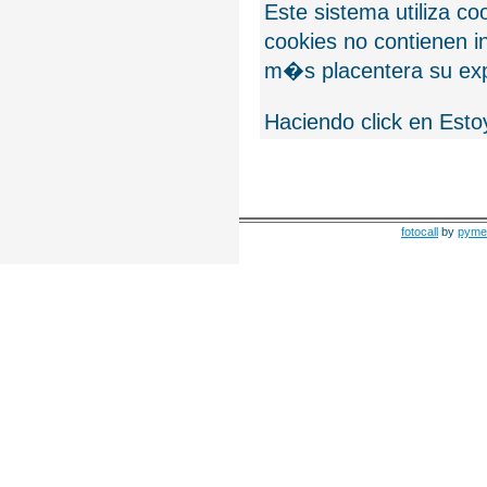
Este sistema utiliza c
cookies no contienen 
m�s placentera su exp
Haciendo click en Esto
fotocall
by
pyme