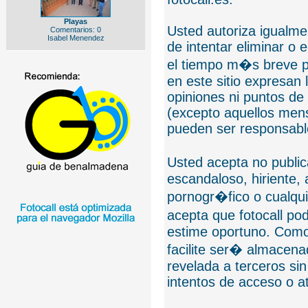
Playas
Usted autoriza igualmen
Comentarios: 0
Isabel Menendez
de intentar eliminar o 
el tiempo m�s breve p
en este sitio expresan 
opiniones ni puntos de
(excepto aquellos mens
pueden ser responsable
Usted acepta no public
escandaloso, hiriente,
pornogr�fico o cualquie
acepta que fotocall po
estime oportuno. Como
facilite ser� almacen
revelada a terceros sin
intentos de acceso o 