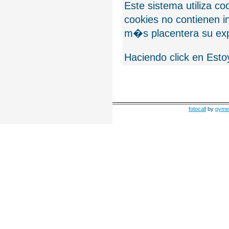
Este sistema utiliza c
cookies no contienen 
m�s placentera su exp
Haciendo click en Esto
fotocall
by
pyme