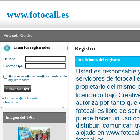
www.fotocall.es
Principal
/ Registro
Usuarios registrados
Registro
Usuario:
Condiciones del registro:
Contrase�a:
Usted es responsable y
�Iniciar sesi�n autom�ticamente en la
servidores de fotocall 
siguiente visita?
propietario del mismo p
licenciado bajo Creat
»
Contrase�a olvidada
autoriza por tanto que 
»
Registro
fotocall es libre de se
puede hacer un uso com
Imagen del d�a
distribuir, comunicar, 
alojado en www.fotocall
fotocall.es.