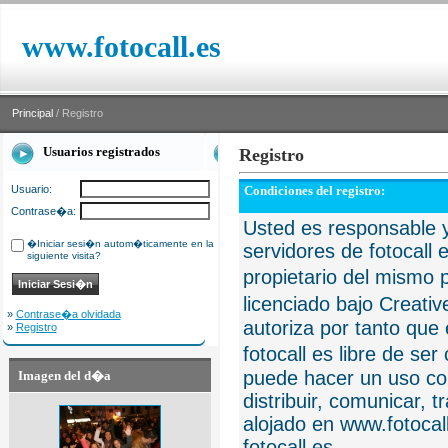
www.fotocall.es
Principal
/ Registro
Usuarios registrados
Registro
Usuario:
Condiciones del registro:
Contrase�a:
Usted es responsable y
�Iniciar sesi�n autom�ticamente en la
servidores de fotocall 
siguiente visita?
propietario del mismo p
licenciado bajo Creat
»
Contrase�a olvidada
autoriza por tanto que 
»
Registro
fotocall es libre de se
puede hacer un uso com
Imagen del d�a
distribuir, comunicar, 
alojado en www.fotocall
fotocall.es.