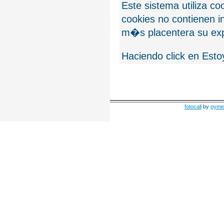
Este sistema utiliza c
cookies no contienen 
m�s placentera su exp
Haciendo click en Esto
fotocall
by
pyme