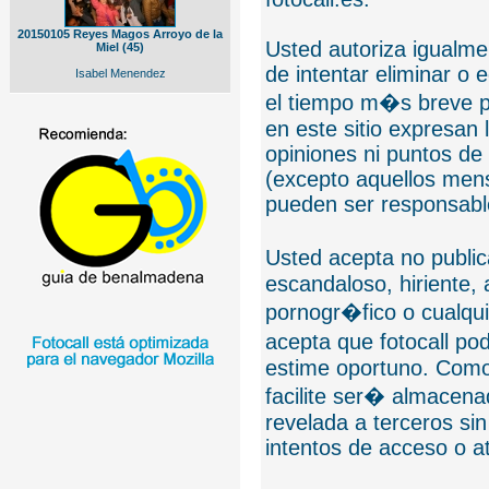
20150105 Reyes Magos Arroyo de la
Usted autoriza igualmen
Miel (45)
de intentar eliminar o 
Isabel Menendez
el tiempo m�s breve p
en este sitio expresan 
opiniones ni puntos de
(excepto aquellos mens
pueden ser responsable
Usted acepta no public
escandaloso, hiriente,
pornogr�fico o cualquie
acepta que fotocall po
estime oportuno. Como
facilite ser� almacen
revelada a terceros sin
intentos de acceso o 