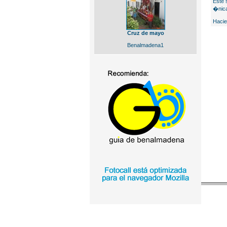
Este 
�nica
Hacie
Cruz de mayo
Benalmadena1