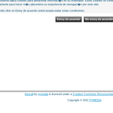
sistema utiliza cookies para almacenar informaci�n en su ordenador. Estos cookies no cont
mente para hacer m�s placentera su experiencia de navegaci�n por este sitio.
ndo click en Estoy de acuerdo usted acepta todas estas condiciones.
fotocall
by
pymedia
is licensed under a
Creative Commons Reconocimie
Copyright © 2011
PYMEDIA