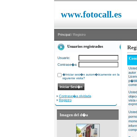
www.fotocall.es
Principal
/ Registro
Usuarios registrados
Reg
Usuario:
Cond
Contrase�a:
Usted
autor
�Iniciar sesi�n autom�ticamente en la
Licen
siguiente visita?
p�bli
comer
Usted
»
Contrase�a olvidada
objec
»
Registro
vista
expre
Usted
Imagen del d�a
porno
momen
infor
compr