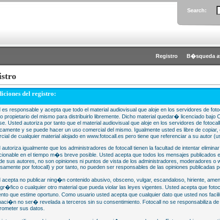
Search:
Registro
B�squeda a
istro
iciones del registro:
 es responsable y acepta que todo el material audiovisual que aloje en los servidores de fotoc
 o propietario del mismo para distribuirlo libremente. Dicho material quedar� licenciado 
se. Usted autoriza por tanto que el material audiovisual que aloje en los servidores de fotocal
camente y se puede hacer un uso comercial del mismo. Igualmente usted es libre de copiar, d
cial de cualquier material alojado en www.fotocall.es pero tiene que referenciar a su autor (us
 autoriza igualmente que los administradores de fotocall tienen la facultad de intentar eliminar
cionable en el tiempo m�s breve posible. Usted acepta que todos los mensajes publicados en
 de sus autores, no son opiniones ni puntos de vista de los administradores, moderadores 
samente por fotocall) y por tanto, no pueden ser responsables de las opiniones publicadas po
 acepta no publicar ning�n contenido abusivo, obsceno, vulgar, escandaloso, hiriente, ame
gr�fico o cualquier otro material que pueda violar las leyes vigentes. Usted acepta que fotoca
to que estime oportuno. Como usuario usted acepta que cualquier dato que usted nos faci
maci�n no ser� revelada a terceros sin su consentimiento. Fotocall no se responsabiliza d
ometer sus datos.