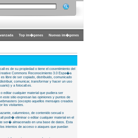
vanzada
Top im�genes
Nuevas im�genes
all es de su propiedad o tiene el cosentimiento del
bajo Creative Commons Reconocimiento 3.0 Espa�a
l es libre de ser copiado, distribuido, comunicado
istribuir, comunicar, transformar y hacer un uso
uario) y a fotocall.es.
 o editar cualquier material que pudiera ser
 este sitio expresan las opiniones y puntos de
o webmasters (excepto aquellos mensajes creados
r los visitantes.
nazante, calumnioso, de contenido sexual o
ll podr� eliminar o editar cualquier material en el
lite ser� almacenado en una base de datos. Esta
e los intentos de acceso o ataques que puedan