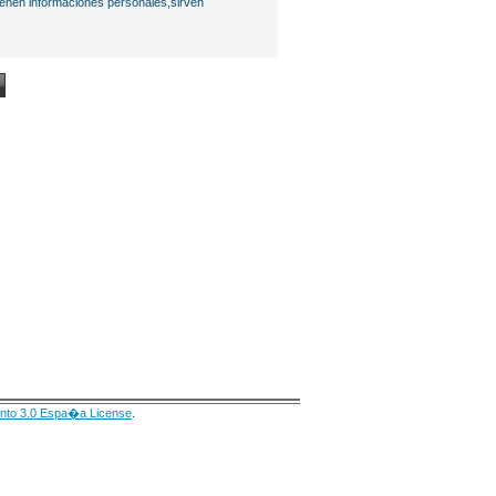
ienen informaciones personales,sirven
nto 3.0 Espa�a License
.