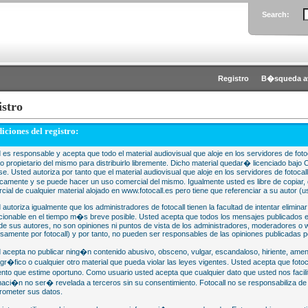
Search:
Registro
B�squeda a
istro
iciones del registro:
 es responsable y acepta que todo el material audiovisual que aloje en los servidores de fotoc
 o propietario del mismo para distribuirlo libremente. Dicho material quedar� licenciado 
se. Usted autoriza por tanto que el material audiovisual que aloje en los servidores de fotocal
camente y se puede hacer un uso comercial del mismo. Igualmente usted es libre de copiar, d
cial de cualquier material alojado en www.fotocall.es pero tiene que referenciar a su autor (us
 autoriza igualmente que los administradores de fotocall tienen la facultad de intentar eliminar
cionable en el tiempo m�s breve posible. Usted acepta que todos los mensajes publicados en
 de sus autores, no son opiniones ni puntos de vista de los administradores, moderadores 
samente por fotocall) y por tanto, no pueden ser responsables de las opiniones publicadas po
 acepta no publicar ning�n contenido abusivo, obsceno, vulgar, escandaloso, hiriente, ame
gr�fico o cualquier otro material que pueda violar las leyes vigentes. Usted acepta que fotoca
to que estime oportuno. Como usuario usted acepta que cualquier dato que usted nos faci
maci�n no ser� revelada a terceros sin su consentimiento. Fotocall no se responsabiliza d
ometer sus datos.