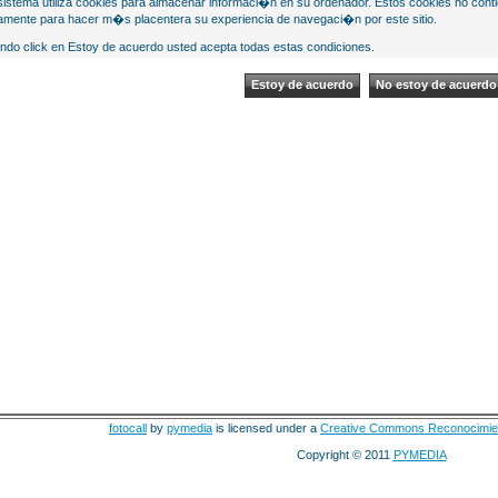
sistema utiliza cookies para almacenar informaci�n en su ordenador. Estos cookies no cont
mente para hacer m�s placentera su experiencia de navegaci�n por este sitio.
ndo click en Estoy de acuerdo usted acepta todas estas condiciones.
fotocall
by
pymedia
is licensed under a
Creative Commons Reconocimie
Copyright © 2011
PYMEDIA