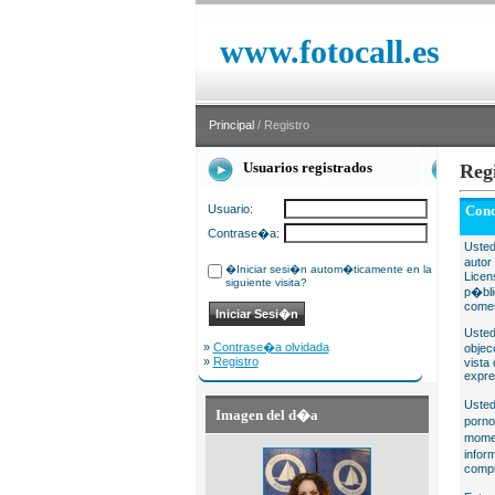
www.fotocall.es
Principal
/ Registro
Usuarios registrados
Reg
Usuario:
Cond
Contrase�a:
Usted
autor
�Iniciar sesi�n autom�ticamente en la
Licen
siguiente visita?
p�bli
comer
Usted
»
Contrase�a olvidada
objec
»
Registro
vista
expre
Usted
Imagen del d�a
porno
momen
infor
compr