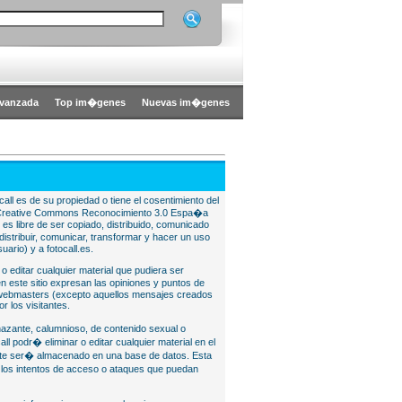
vanzada
Top im�genes
Nuevas im�genes
all es de su propiedad o tiene el cosentimiento del
bajo Creative Commons Reconocimiento 3.0 Espa�a
l es libre de ser copiado, distribuido, comunicado
istribuir, comunicar, transformar y hacer un uso
uario) y a fotocall.es.
 o editar cualquier material que pudiera ser
 este sitio expresan las opiniones y puntos de
o webmasters (excepto aquellos mensajes creados
r los visitantes.
nazante, calumnioso, de contenido sexual o
ll podr� eliminar o editar cualquier material en el
lite ser� almacenado en una base de datos. Esta
e los intentos de acceso o ataques que puedan