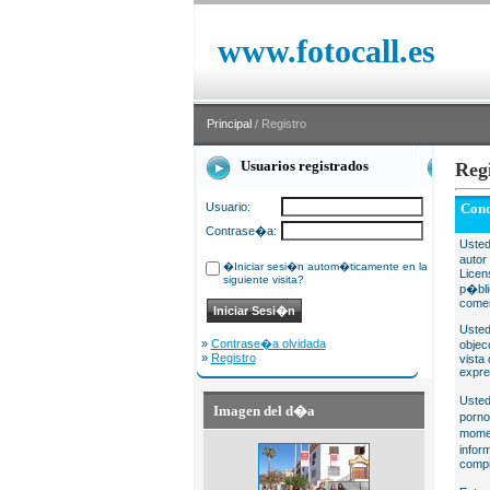
www.fotocall.es
Principal
/ Registro
Usuarios registrados
Reg
Usuario:
Cond
Contrase�a:
Usted
autor
�Iniciar sesi�n autom�ticamente en la
Licen
siguiente visita?
p�bli
comer
Usted
»
Contrase�a olvidada
objec
»
Registro
vista
expre
Usted
Imagen del d�a
porno
momen
infor
compr