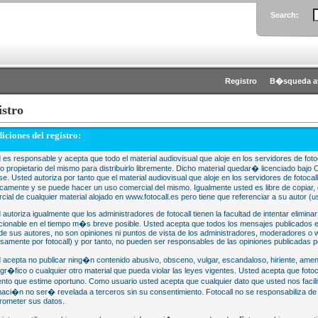
Search:
Registro
B�squeda a
istro
iciones del registro:
 es responsable y acepta que todo el material audiovisual que aloje en los servidores de fotoc
 o propietario del mismo para distribuirlo libremente. Dicho material quedar� licenciado 
se. Usted autoriza por tanto que el material audiovisual que aloje en los servidores de fotocal
camente y se puede hacer un uso comercial del mismo. Igualmente usted es libre de copiar, d
cial de cualquier material alojado en www.fotocall.es pero tiene que referenciar a su autor (us
 autoriza igualmente que los administradores de fotocall tienen la facultad de intentar eliminar
cionable en el tiempo m�s breve posible. Usted acepta que todos los mensajes publicados en
 de sus autores, no son opiniones ni puntos de vista de los administradores, moderadores 
samente por fotocall) y por tanto, no pueden ser responsables de las opiniones publicadas po
 acepta no publicar ning�n contenido abusivo, obsceno, vulgar, escandaloso, hiriente, ame
gr�fico o cualquier otro material que pueda violar las leyes vigentes. Usted acepta que fotoca
to que estime oportuno. Como usuario usted acepta que cualquier dato que usted nos faci
maci�n no ser� revelada a terceros sin su consentimiento. Fotocall no se responsabiliza d
ometer sus datos.