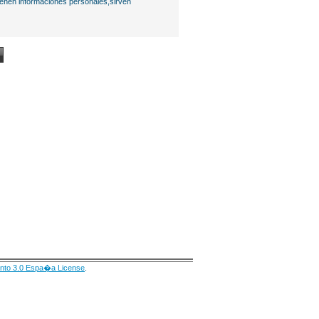
ienen informaciones personales,sirven
nto 3.0 Espa�a License
.