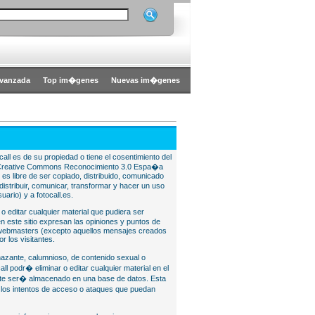
vanzada
Top im�genes
Nuevas im�genes
all es de su propiedad o tiene el cosentimiento del
bajo Creative Commons Reconocimiento 3.0 Espa�a
l es libre de ser copiado, distribuido, comunicado
istribuir, comunicar, transformar y hacer un uso
uario) y a fotocall.es.
 o editar cualquier material que pudiera ser
 este sitio expresan las opiniones y puntos de
o webmasters (excepto aquellos mensajes creados
r los visitantes.
nazante, calumnioso, de contenido sexual o
ll podr� eliminar o editar cualquier material en el
lite ser� almacenado en una base de datos. Esta
e los intentos de acceso o ataques que puedan