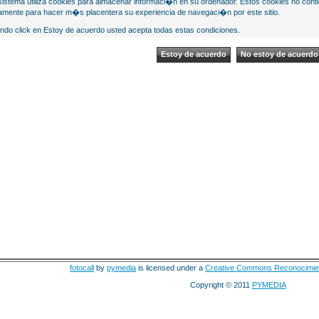
sistema utiliza cookies para almacenar informaci�n en su ordenador. Estos cookies no cont
mente para hacer m�s placentera su experiencia de navegaci�n por este sitio.
ndo click en Estoy de acuerdo usted acepta todas estas condiciones.
fotocall
by
pymedia
is licensed under a
Creative Commons Reconocimie
Copyright © 2011
PYMEDIA