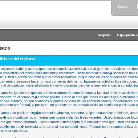
Search:
Registro
B�squeda a
istro
iciones del registro:
 es responsable y acepta que todo el material audiovisual que aloje en los servidores de fotoc
 o propietario del mismo para distribuirlo libremente. Dicho material quedar� licenciado 
se. Usted autoriza por tanto que el material audiovisual que aloje en los servidores de fotocal
camente y se puede hacer un uso comercial del mismo. Igualmente usted es libre de copiar, d
cial de cualquier material alojado en www.fotocall.es pero tiene que referenciar a su autor (us
 autoriza igualmente que los administradores de fotocall tienen la facultad de intentar eliminar
cionable en el tiempo m�s breve posible. Usted acepta que todos los mensajes publicados en
 de sus autores, no son opiniones ni puntos de vista de los administradores, moderadores 
samente por fotocall) y por tanto, no pueden ser responsables de las opiniones publicadas po
 acepta no publicar ning�n contenido abusivo, obsceno, vulgar, escandaloso, hiriente, ame
gr�fico o cualquier otro material que pueda violar las leyes vigentes. Usted acepta que fotoca
to que estime oportuno. Como usuario usted acepta que cualquier dato que usted nos faci
maci�n no ser� revelada a terceros sin su consentimiento. Fotocall no se responsabiliza d
ometer sus datos.