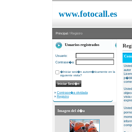
www.fotocall.es
Principal
/ Registro
Usuarios registrados
Reg
Usuario:
Cond
Contrase�a:
Usted
autor
�Iniciar sesi�n autom�ticamente en la
Licen
siguiente visita?
p�bli
comer
Usted
»
Contrase�a olvidada
objec
»
Registro
vista
expre
Usted
Imagen del d�a
porno
momen
infor
compr