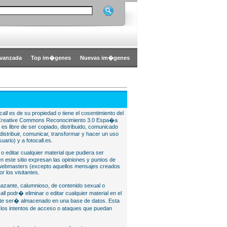
vanzada
Top im�genes
Nuevas im�genes
all es de su propiedad o tiene el cosentimiento del
bajo Creative Commons Reconocimiento 3.0 Espa�a
l es libre de ser copiado, distribuido, comunicado
istribuir, comunicar, transformar y hacer un uso
uario) y a fotocall.es.
 o editar cualquier material que pudiera ser
 este sitio expresan las opiniones y puntos de
o webmasters (excepto aquellos mensajes creados
r los visitantes.
nazante, calumnioso, de contenido sexual o
ll podr� eliminar o editar cualquier material en el
lite ser� almacenado en una base de datos. Esta
e los intentos de acceso o ataques que puedan