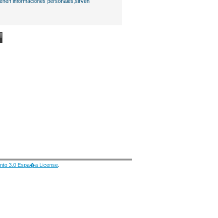
ienen informaciones personales,sirven
nto 3.0 Espa�a License
.