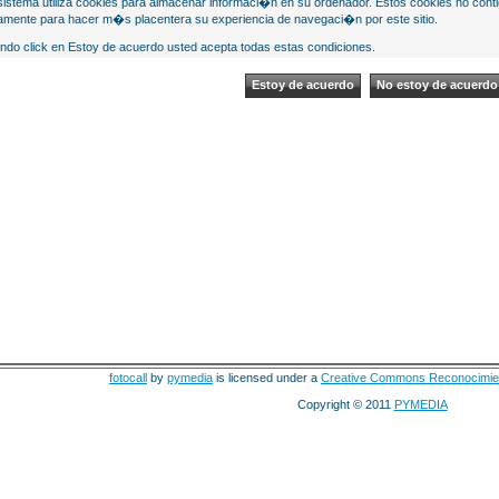
sistema utiliza cookies para almacenar informaci�n en su ordenador. Estos cookies no cont
mente para hacer m�s placentera su experiencia de navegaci�n por este sitio.
ndo click en Estoy de acuerdo usted acepta todas estas condiciones.
fotocall
by
pymedia
is licensed under a
Creative Commons Reconocimie
Copyright © 2011
PYMEDIA