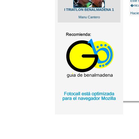
Este 
�nica
I TRIATLON BENALMADENA 1
Hacie
Manu Cantero