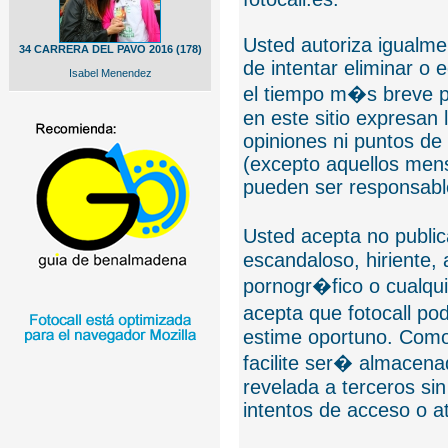
Usted autoriza igualmen
34 CARRERA DEL PAVO 2016 (178)
de intentar eliminar o 
Isabel Menendez
el tiempo m�s breve p
en este sitio expresan 
opiniones ni puntos de
(excepto aquellos mens
pueden ser responsable
Usted acepta no public
escandaloso, hiriente,
pornogr�fico o cualquie
acepta que fotocall po
estime oportuno. Como
facilite ser� almacen
revelada a terceros sin
intentos de acceso o 