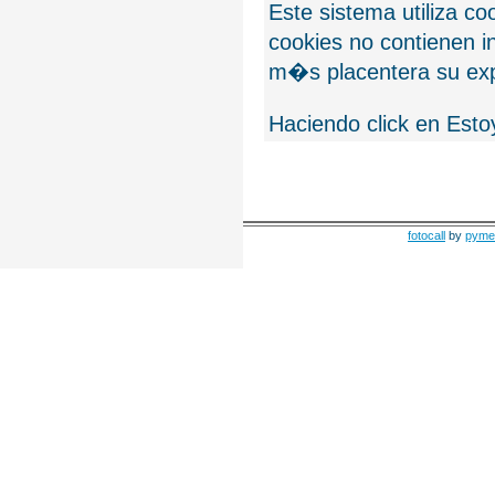
Este sistema utiliza c
cookies no contienen 
m�s placentera su exp
Haciendo click en Esto
fotocall
by
pyme