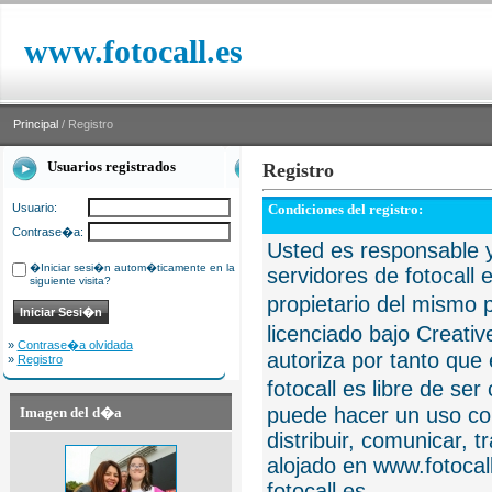
www.fotocall.es
Principal
/ Registro
Usuarios registrados
Registro
Usuario:
Condiciones del registro:
Contrase�a:
Usted es responsable y
�Iniciar sesi�n autom�ticamente en la
servidores de fotocall 
siguiente visita?
propietario del mismo p
licenciado bajo Creat
»
Contrase�a olvidada
autoriza por tanto que 
»
Registro
fotocall es libre de se
puede hacer un uso com
Imagen del d�a
distribuir, comunicar, 
alojado en www.fotocall
fotocall.es.