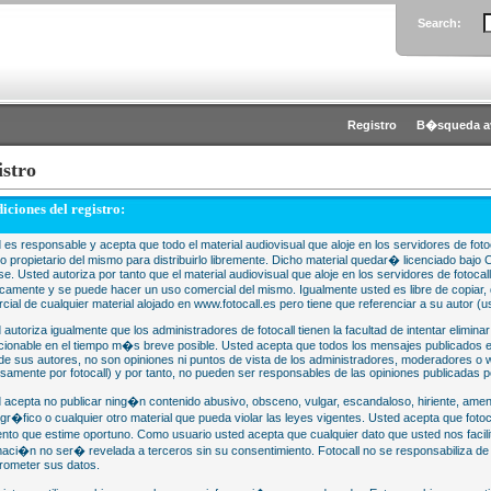
Search:
Registro
B�squeda a
istro
iciones del registro:
 es responsable y acepta que todo el material audiovisual que aloje en los servidores de fotoc
 o propietario del mismo para distribuirlo libremente. Dicho material quedar� licenciado 
se. Usted autoriza por tanto que el material audiovisual que aloje en los servidores de fotocal
camente y se puede hacer un uso comercial del mismo. Igualmente usted es libre de copiar, d
cial de cualquier material alojado en www.fotocall.es pero tiene que referenciar a su autor (us
 autoriza igualmente que los administradores de fotocall tienen la facultad de intentar eliminar
cionable en el tiempo m�s breve posible. Usted acepta que todos los mensajes publicados en
 de sus autores, no son opiniones ni puntos de vista de los administradores, moderadores 
samente por fotocall) y por tanto, no pueden ser responsables de las opiniones publicadas po
 acepta no publicar ning�n contenido abusivo, obsceno, vulgar, escandaloso, hiriente, ame
gr�fico o cualquier otro material que pueda violar las leyes vigentes. Usted acepta que fotoca
to que estime oportuno. Como usuario usted acepta que cualquier dato que usted nos faci
maci�n no ser� revelada a terceros sin su consentimiento. Fotocall no se responsabiliza d
ometer sus datos.