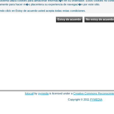
sistema utiliza cookies para almacenar informaci�n en su ordenador. Estos cookies no cont
mente para hacer m�s placentera su experiencia de navegaci�n por este sitio.
ndo click en Estoy de acuerdo usted acepta todas estas condiciones.
fotocall
by
pymedia
is licensed under a
Creative Commons Reconocimie
Copyright © 2011
PYMEDIA