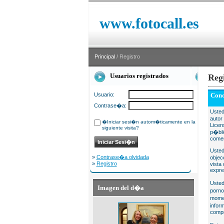
www.fotocall.es
Principal
/ Registro
Usuarios registrados
Reg
Usuario:
Cond
Contrase�a:
Usted
autor
�Iniciar sesi�n autom�ticamente en la
Licen
siguiente visita?
p�bli
comer
Usted
»
Contrase�a olvidada
objec
»
Registro
vista
expre
Usted
Imagen del d�a
porno
momen
infor
compr