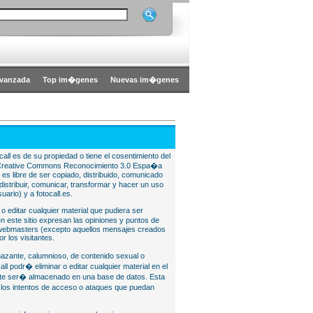
vanzada
Top im�genes
Nuevas im�genes
all es de su propiedad o tiene el cosentimiento del
bajo Creative Commons Reconocimiento 3.0 Espa�a
l es libre de ser copiado, distribuido, comunicado
istribuir, comunicar, transformar y hacer un uso
uario) y a fotocall.es.
 o editar cualquier material que pudiera ser
 este sitio expresan las opiniones y puntos de
o webmasters (excepto aquellos mensajes creados
r los visitantes.
nazante, calumnioso, de contenido sexual o
ll podr� eliminar o editar cualquier material en el
lite ser� almacenado en una base de datos. Esta
e los intentos de acceso o ataques que puedan