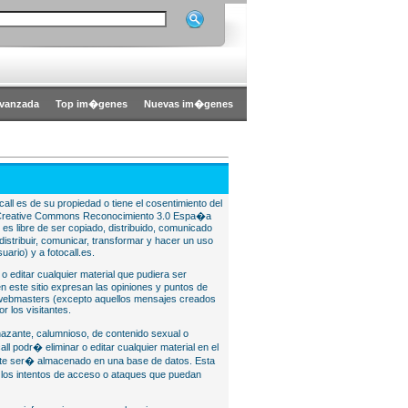
vanzada
Top im�genes
Nuevas im�genes
all es de su propiedad o tiene el cosentimiento del
bajo Creative Commons Reconocimiento 3.0 Espa�a
l es libre de ser copiado, distribuido, comunicado
istribuir, comunicar, transformar y hacer un uso
uario) y a fotocall.es.
 o editar cualquier material que pudiera ser
 este sitio expresan las opiniones y puntos de
o webmasters (excepto aquellos mensajes creados
r los visitantes.
nazante, calumnioso, de contenido sexual o
ll podr� eliminar o editar cualquier material en el
lite ser� almacenado en una base de datos. Esta
e los intentos de acceso o ataques que puedan