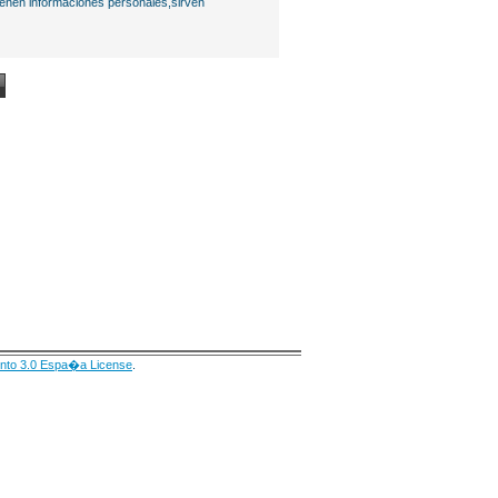
ienen informaciones personales,sirven
nto 3.0 Espa�a License
.