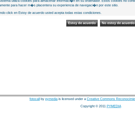
sistema utiliza cookies para almacenar informaci�n en su ordenador. Estos cookies no cont
mente para hacer m�s placentera su experiencia de navegaci�n por este sitio.
ndo click en Estoy de acuerdo usted acepta todas estas condiciones.
fotocall
by
pymedia
is licensed under a
Creative Commons Reconocimie
Copyright © 2011
PYMEDIA