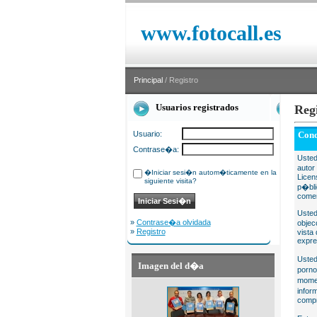
www.fotocall.es
Principal
/ Registro
Usuarios registrados
Reg
Usuario:
Cond
Contrase�a:
Usted
autor
�Iniciar sesi�n autom�ticamente en la
Licen
siguiente visita?
p�bli
comer
Usted
»
Contrase�a olvidada
objec
»
Registro
vista
expre
Usted
Imagen del d�a
porno
momen
infor
compr