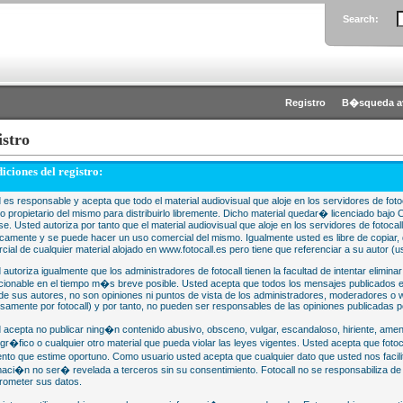
Search:
Registro
B�squeda a
istro
iciones del registro:
 es responsable y acepta que todo el material audiovisual que aloje en los servidores de fotoc
 o propietario del mismo para distribuirlo libremente. Dicho material quedar� licenciado 
se. Usted autoriza por tanto que el material audiovisual que aloje en los servidores de fotocal
camente y se puede hacer un uso comercial del mismo. Igualmente usted es libre de copiar, d
cial de cualquier material alojado en www.fotocall.es pero tiene que referenciar a su autor (us
 autoriza igualmente que los administradores de fotocall tienen la facultad de intentar eliminar
cionable en el tiempo m�s breve posible. Usted acepta que todos los mensajes publicados en
 de sus autores, no son opiniones ni puntos de vista de los administradores, moderadores 
samente por fotocall) y por tanto, no pueden ser responsables de las opiniones publicadas po
 acepta no publicar ning�n contenido abusivo, obsceno, vulgar, escandaloso, hiriente, ame
gr�fico o cualquier otro material que pueda violar las leyes vigentes. Usted acepta que fotoca
to que estime oportuno. Como usuario usted acepta que cualquier dato que usted nos faci
maci�n no ser� revelada a terceros sin su consentimiento. Fotocall no se responsabiliza d
ometer sus datos.