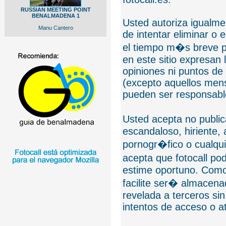
RUSSIAN MEETING POINT
BENALMADENA 1
Usted autoriza igualmen
Manu Cantero
de intentar eliminar o 
el tiempo m�s breve p
en este sitio expresan 
opiniones ni puntos de
(excepto aquellos mens
pueden ser responsable
Usted acepta no public
escandaloso, hiriente,
pornogr�fico o cualquie
acepta que fotocall po
estime oportuno. Como
facilite ser� almacen
revelada a terceros sin
intentos de acceso o 