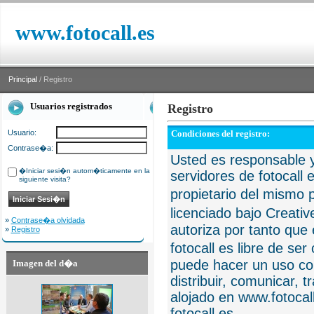
www.fotocall.es
Principal
/ Registro
Usuarios registrados
Registro
Usuario:
Condiciones del registro:
Contrase�a:
Usted es responsable y
�Iniciar sesi�n autom�ticamente en la
servidores de fotocall 
siguiente visita?
propietario del mismo p
licenciado bajo Creat
»
Contrase�a olvidada
autoriza por tanto que 
»
Registro
fotocall es libre de se
puede hacer un uso com
Imagen del d�a
distribuir, comunicar, 
alojado en www.fotocall
fotocall.es.