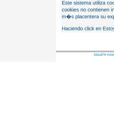
Este sistema utiliza c
cookies no contienen 
m�s placentera su exp
Haciendo click en Esto
fotocall
by
pyme