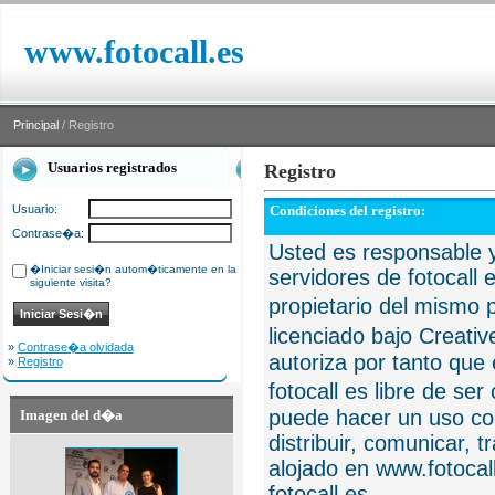
www.fotocall.es
Principal
/ Registro
Usuarios registrados
Registro
Usuario:
Condiciones del registro:
Contrase�a:
Usted es responsable y
�Iniciar sesi�n autom�ticamente en la
servidores de fotocall 
siguiente visita?
propietario del mismo p
licenciado bajo Creat
»
Contrase�a olvidada
autoriza por tanto que 
»
Registro
fotocall es libre de se
puede hacer un uso com
Imagen del d�a
distribuir, comunicar, 
alojado en www.fotocall
fotocall.es.