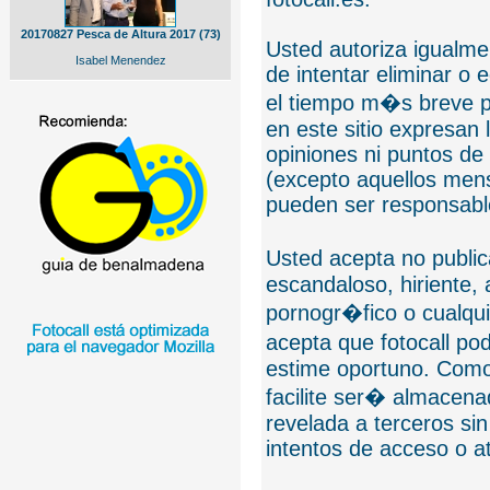
20170827 Pesca de Altura 2017 (73)
Usted autoriza igualmen
Isabel Menendez
de intentar eliminar o 
el tiempo m�s breve p
en este sitio expresan 
opiniones ni puntos de
(excepto aquellos mens
pueden ser responsable
Usted acepta no public
escandaloso, hiriente,
pornogr�fico o cualquie
acepta que fotocall po
estime oportuno. Como
facilite ser� almacen
revelada a terceros sin
intentos de acceso o 