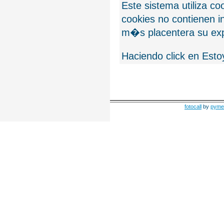
Este sistema utiliza c
cookies no contienen 
m�s placentera su exp
Haciendo click en Esto
fotocall
by
pyme