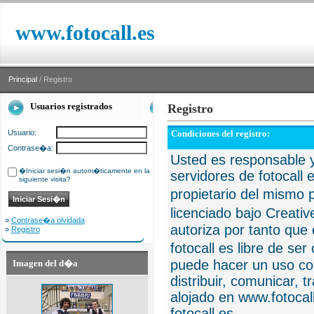
www.fotocall.es
Principal
/ Registro
Usuarios registrados
Registro
Usuario:
Condiciones del registro:
Contrase�a:
Usted es responsable y
�Iniciar sesi�n autom�ticamente en la
servidores de fotocall 
siguiente visita?
propietario del mismo p
licenciado bajo Creat
»
Contrase�a olvidada
autoriza por tanto que 
»
Registro
fotocall es libre de se
puede hacer un uso com
Imagen del d�a
distribuir, comunicar, 
alojado en www.fotocall
fotocall.es.