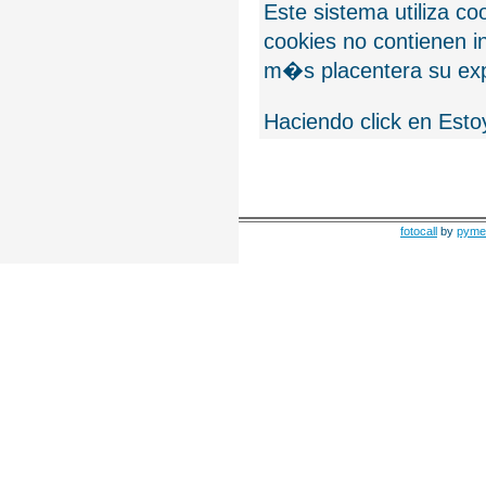
Este sistema utiliza c
cookies no contienen 
m�s placentera su exp
Haciendo click en Esto
fotocall
by
pyme