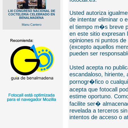
LXI CONGRESO NACIONAL DE
Usted autoriza igualmen
COCTELERIA CELEBRADO EN
BENALMADENA
de intentar eliminar o 
Manu Cantero
el tiempo m�s breve p
en este sitio expresan 
opiniones ni puntos de
(excepto aquellos mens
pueden ser responsable
Usted acepta no public
escandaloso, hiriente,
pornogr�fico o cualquie
acepta que fotocall po
estime oportuno. Como
facilite ser� almacen
revelada a terceros sin
intentos de acceso o 